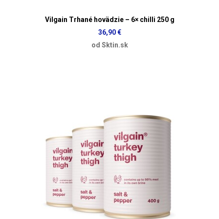
Vilgain Trhané hovädzie – 6× chilli 250 g
36,90 €
od Sktin.sk