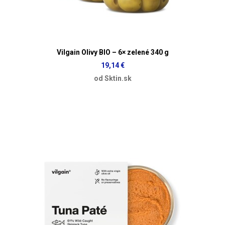
Vilgain Olivy BIO – 6× zelené 340 g
19,14 €
od Sktin.sk