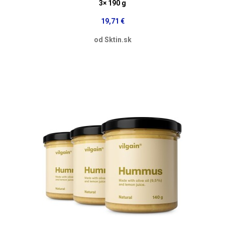
3× 190 g
19,71 €
od Sktin.sk