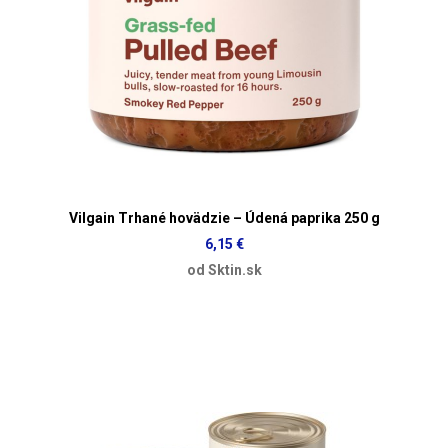
Vilgain Trhané hovädzie – Údená paprika 250 g
6,15 €
od Sktin.sk