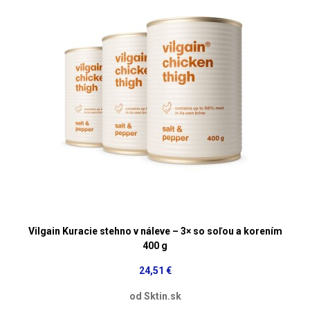
Vilgain Kuracie stehno v náleve – 3× so soľou a korením
400 g
24,51 €
od Sktin.sk