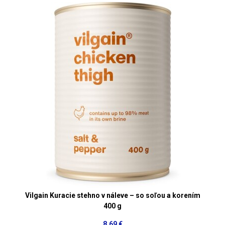
Vilgain Kuracie stehno v náleve – so soľou a korením
400 g
8,69 €