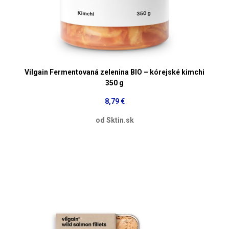
Vilgain Fermentovaná zelenina BIO – kórejské kimchi
350 g
8,79 €
od Sktin.sk