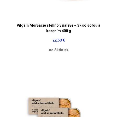
Vilgain Morčacie stehno v náleve – 3× so soľou a
korením 400 g
22,53 €
od Sktin.sk