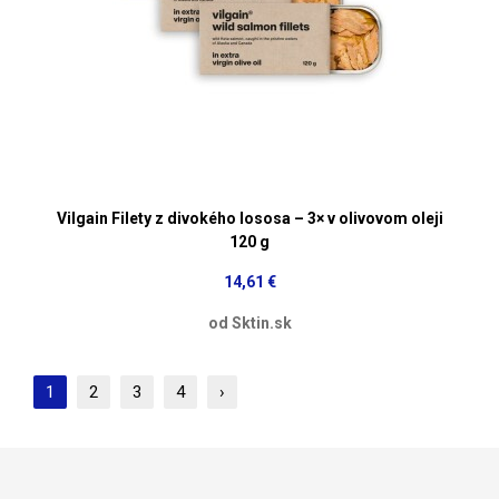
Vilgain Filety z divokého lososa – 3× v olivovom oleji
120 g
14,61 €
od Sktin.sk
1
2
3
4
›