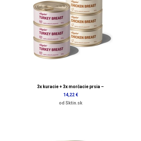
3x kuracie + 3x morčacie prsia –
14,22 €
od Sktin.sk