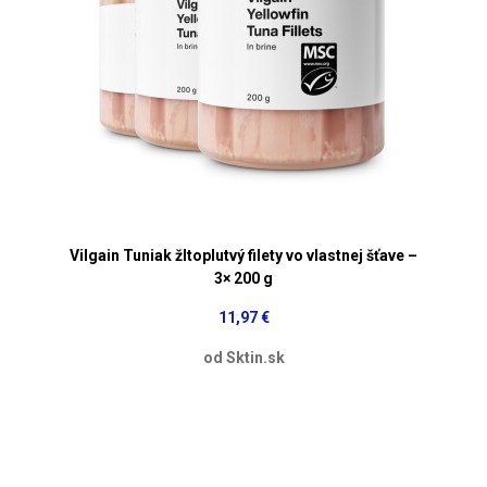
Vilgain Tuniak žltoplutvý filety vo vlastnej šťave –
3× 200 g
11,97 €
od Sktin.sk