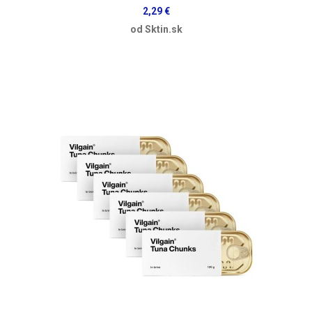
2,29 €
od Sktin.sk