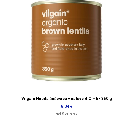
Vilgain Hnedá šošovica v náleve BIO – 6× 350 g
8,04 €
od Sktin.sk