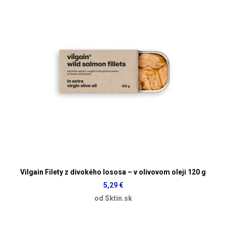
Vilgain Filety z divokého lososa – v olivovom oleji 120 g
5,29 €
od Sktin.sk