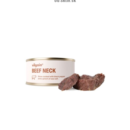
od Sktin.sk