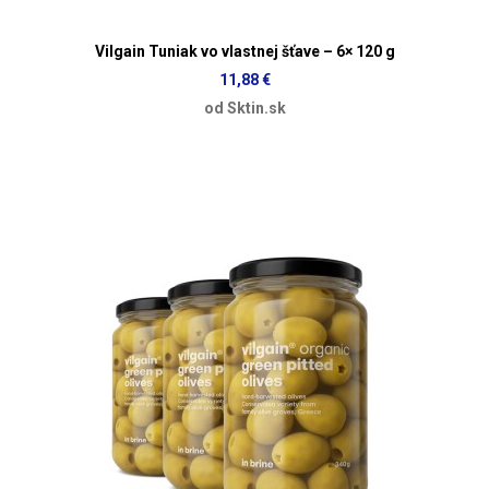
Vilgain Tuniak vo vlastnej šťave – 6× 120 g
11,88 €
od Sktin.sk