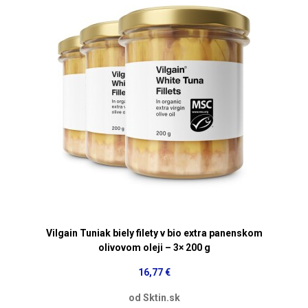
Vilgain Tuniak biely filety v bio extra panenskom
olivovom oleji – 3× 200 g
16,77 €
od Sktin.sk