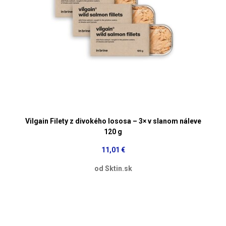
Vilgain Filety z divokého lososa – 3× v slanom náleve
120 g
11,01 €
od Sktin.sk