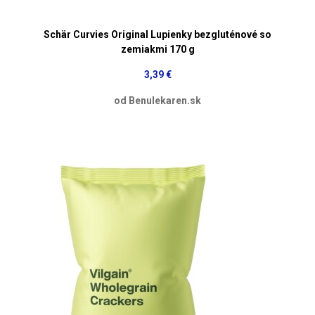
Schär Curvies Original Lupienky bezgluténové so
zemiakmi 170 g
3,39 €
od Benulekaren.sk