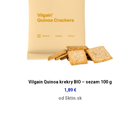
Vilgain Quinoa krekry BIO – sezam 100 g
1,89 €
od Sktin.sk