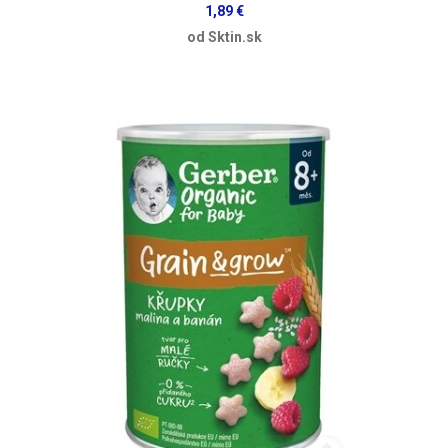
1,89 €
od Sktin.sk