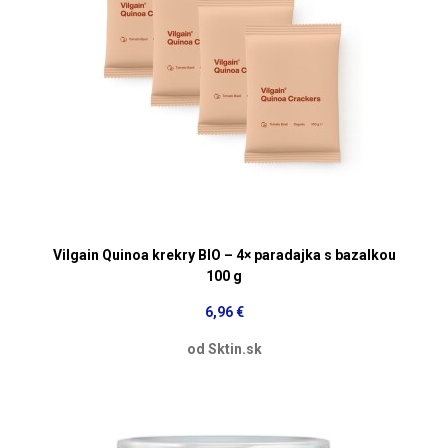
Vilgain Quinoa krekry BIO – 4× paradajka s bazalkou
100 g
6,96 €
od Sktin.sk