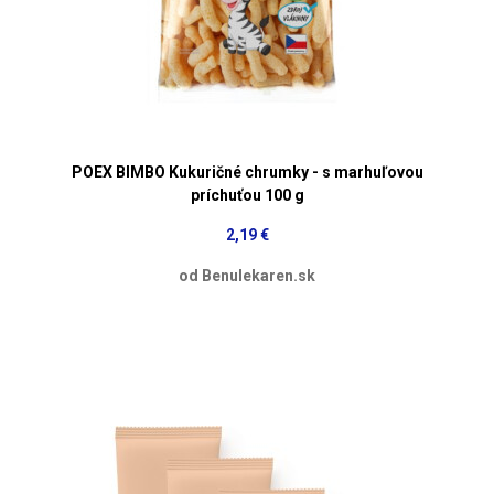
POEX BIMBO Kukuričné chrumky - s marhuľovou
príchuťou 100 g
2,19 €
od Benulekaren.sk