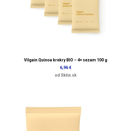
Vilgain Quinoa krekry BIO – 4× sezam 100 g
6,96 €
od Sktin.sk