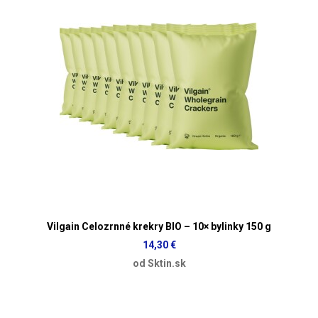
Vilgain Celozrnné krekry BIO – 10× bylinky 150 g
14,30 €
od Sktin.sk