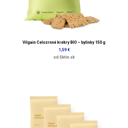
Vilgain Celozrnné krekry BIO – bylinky 150 g
1,59 €
od Sktin.sk