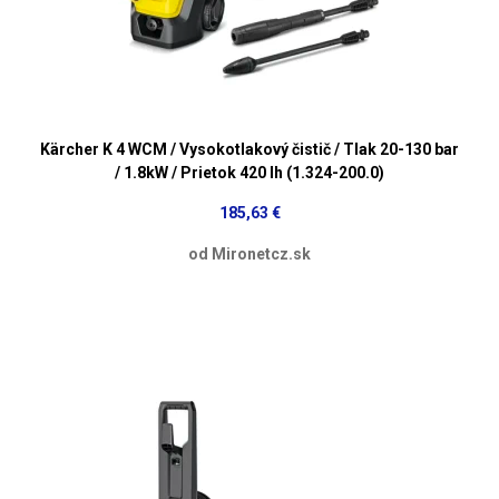
Kärcher K 4 WCM / Vysokotlakový čistič / Tlak 20-130 bar
/ 1.8kW / Prietok 420 lh (1.324-200.0)
185,63 €
od Mironetcz.sk