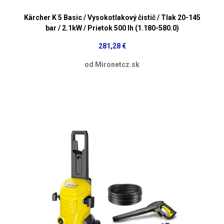
Kärcher K 5 Basic / Vysokotlakový čistič / Tlak 20-145
bar / 2.1kW / Prietok 500 lh (1.180-580.0)
281,28 €
od Mironetcz.sk