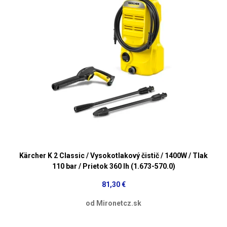
Kärcher K 2 Classic / Vysokotlakový čistič / 1400W / Tlak
110 bar / Prietok 360 lh (1.673-570.0)
81,30 €
od Mironetcz.sk