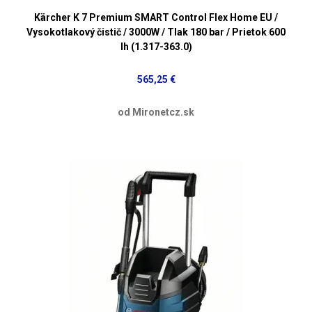
Kärcher K 7 Premium SMART Control Flex Home EU /
Vysokotlakový čistič / 3000W / Tlak 180 bar / Prietok 600
lh (1.317-363.0)
565,25 €
od Mironetcz.sk