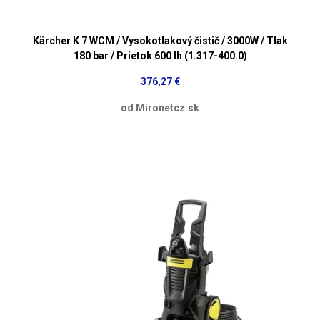
Kärcher K 7 WCM / Vysokotlakový čistič / 3000W / Tlak
180 bar / Prietok 600 lh (1.317-400.0)
376,27 €
od Mironetcz.sk