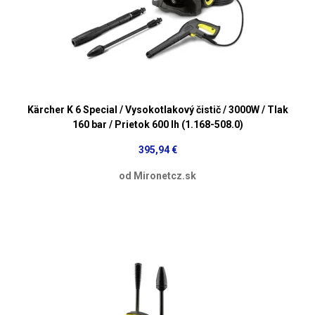
Kärcher K 6 Special / Vysokotlakový čistič / 3000W / Tlak
160 bar / Prietok 600 lh (1.168-508.0)
395,94 €
od Mironetcz.sk