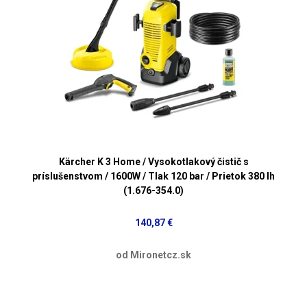
Kärcher K 3 Home / Vysokotlakový čistič s
príslušenstvom / 1600W / Tlak 120 bar / Prietok 380 lh
(1.676-354.0)
140,87 €
od Mironetcz.sk