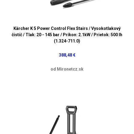
Kärcher K 5 Power Control Flex Stairs / Vysokotlakový
čistič / Tlak: 20 - 145 bar / Príkon: 2.1kW / Prietok: 500 lh
(1.324-711.0)
388,48 €
od Mironetcz.sk