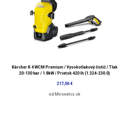
Kärcher K 4 WCM Premium / Vysokotlakový čistič / Tlak
20-130 bar / 1.8kW / Prietok 420 lh (1.324-230.0)
217,06 €
od Mironetcz.sk