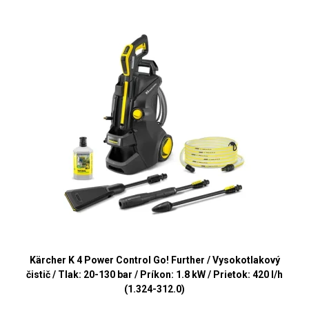
Kärcher K 4 Power Control Go! Further / Vysokotlakový
čistič / Tlak: 20-130 bar / Príkon: 1.8 kW / Prietok: 420 l/h
(1.324-312.0)