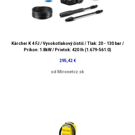
Kärcher K 4 FJ / Vysokotlakový čistič / Tlak: 20 - 130 bar /
Príkon: 1.8kW / Prietok: 420 lh (1.679-561.0)
295,42 €
od Mironetcz.sk