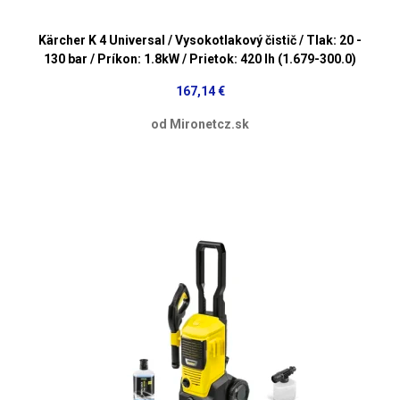
Kärcher K 4 Universal / Vysokotlakový čistič / Tlak: 20 -
130 bar / Príkon: 1.8kW / Prietok: 420 lh (1.679-300.0)
167,14 €
od Mironetcz.sk