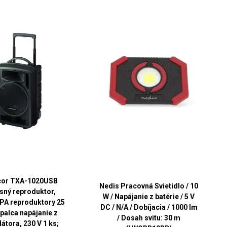
or TXA-1020USB
Nedis Pracovná Svietidlo / 10
sný reproduktor,
W / Napájanie z batérie / 5 V
PA reproduktory 25
DC / N/A / Dobíjacia / 1000 lm
palca napájanie z
/ Dosah svitu: 30 m
átora, 230 V 1 ks;