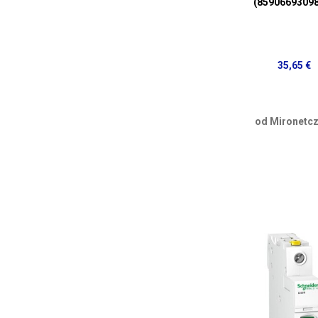
(8590669309
35,65 €
od Mironetcz