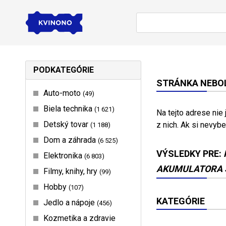
PODKATEGÓRIE
STRÁNKA NEBOL
Auto-moto
49
Biela technika
1 621
Na tejto adrese nie
Detský tovar
z nich. Ak si nevybe
1 188
Dom a záhrada
6 525
VÝSLEDKY PRE:
Elektronika
6 803
AKUMULATORA S
Filmy, knihy, hry
99
Hobby
107
KATEGÓRIE
Jedlo a nápoje
456
Kozmetika a zdravie