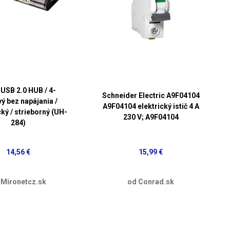
USB 2.0 HUB / 4-
Schneider Electric A9F04104
ý bez napájania /
A9F04104 elektrický istič 4 A
ký / strieborný (UH-
230 V; A9F04104
284)
14,56 €
15,99 €
 Mironetcz.sk
od Conrad.sk