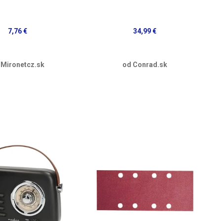
7,76 €
34,99 €
 Mironetcz.sk
od Conrad.sk