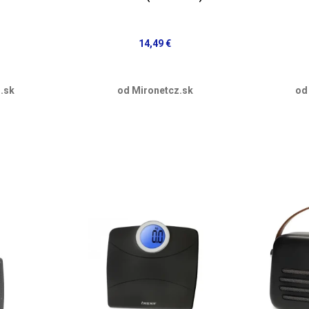
14,49 €
.sk
od Mironetcz.sk
od