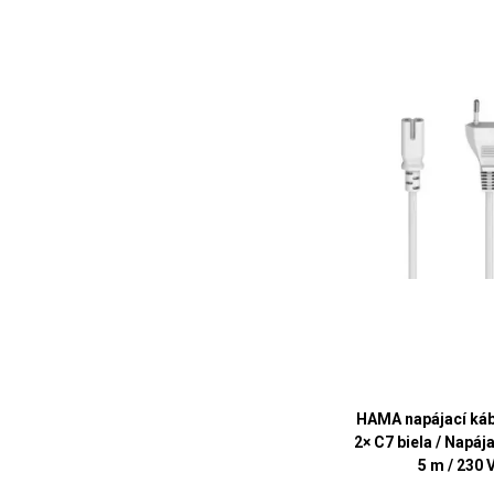
HAMA napájací káb
2× C7 biela / Napája
5 m / 230 