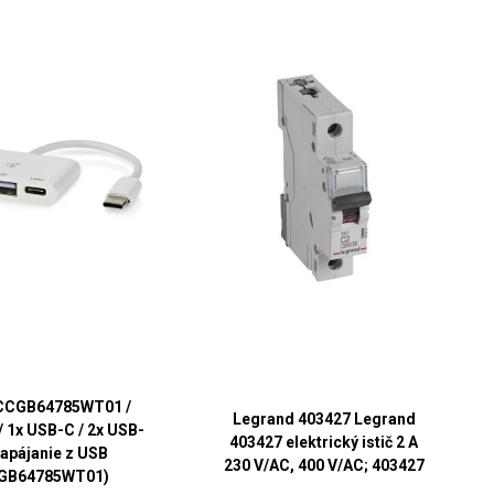
CCGB64785WT01 /
Legrand 403427 Legrand
/ 1x USB-C / 2x USB-
403427 elektrický istič 2 A
napájanie z USB
230 V/AC, 400 V/AC; 403427
GB64785WT01)