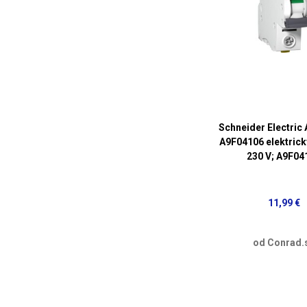
Schneider Electric
A9F04106 elektrický
230 V; A9F04
11,99 €
od Conrad.