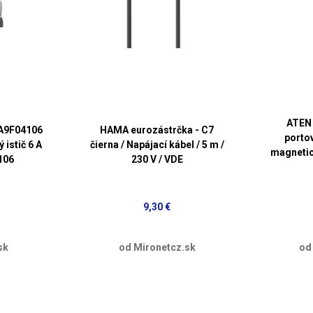
ATEN 
 A9F04106
HAMA eurozástrčka - C7
portov
 istič 6 A
čierna / Napájací kábel / 5 m /
magnetic
106
230 V / VDE
9,30 €
sk
od Mironetcz.sk
od