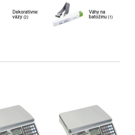
Dekoratívne
Váhy na
vázy
batožinu
(2)
(1)