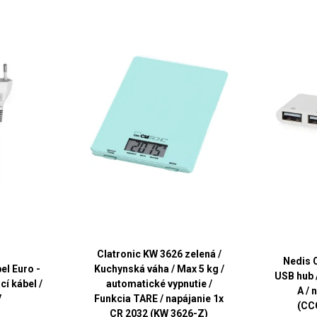
Clatronic KW 3626 zelená /
Nedis 
el Euro -
Kuchynská váha / Max 5 kg /
USB hub 
cí kábel /
automatické vypnutie /
A / 
V
Funkcia TARE / napájanie 1x
(CC
CR 2032 (KW 3626-Z)