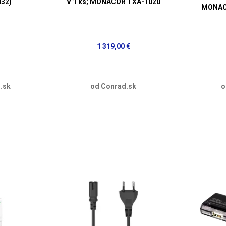
832)
V 1 ks; MONACOR TXA-1020
MONAC
1 319,00 €
.sk
od Conrad.sk
o