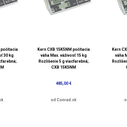
počítacia
Kern CXB 15K5NM počítacia
Kern CX
sť 30 kg
váha Max. váživosť 15 kg
váha M
cfarebná;
Rozlíšenie 5 g viacfarebná;
Rozlíšen
NM
CXB 15K5NM
485,00 €
sk
od Conrad.sk
o