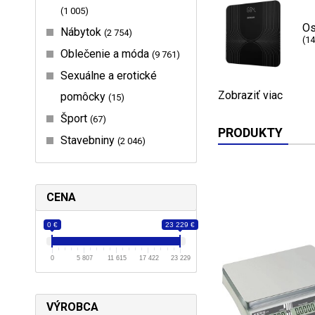
1 005
Os
Nábytok
2 754
(14
Oblečenie a móda
9 761
Sexuálne a erotické
Zobraziť viac
pomôcky
15
Šport
67
PRODUKTY
Stavebniny
2 046
CENA
0 €
23 229 €
0
5 807
11 615
17 422
23 229
VÝROBCA