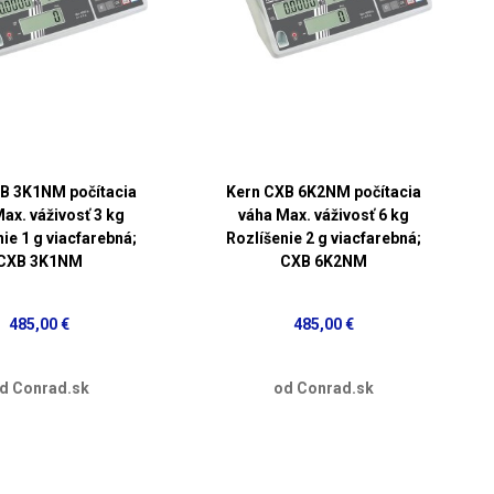
B 3K1NM počítacia
Kern CXB 6K2NM počítacia
ax. váživosť 3 kg
váha Max. váživosť 6 kg
ie 1 g viacfarebná;
Rozlíšenie 2 g viacfarebná;
CXB 3K1NM
CXB 6K2NM
485,00 €
485,00 €
d Conrad.sk
od Conrad.sk