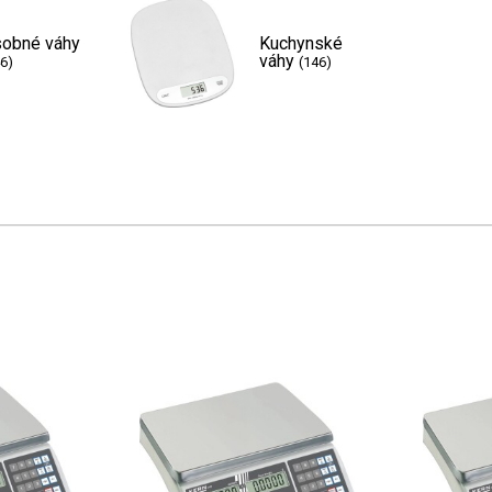
obné váhy
Kuchynské
váhy
6)
(146)