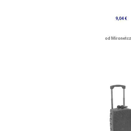
9,04 €
od Mironetcz