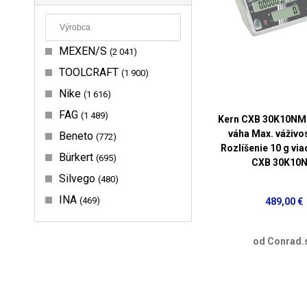
MEXEN/S
2 041
TOOLCRAFT
1 900
Nike
1 616
FAG
1 489
Kern CXB 30K10NM 
váha Max. váživo
Beneto
772
Rozlíšenie 10 g via
Bürkert
695
CXB 30K10
Silvego
480
INA
469
489,00 €
od Conrad.