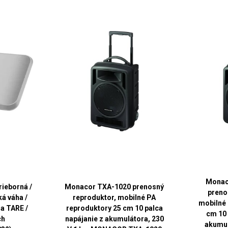
Monac
rieborná /
Monacor TXA-1020 prenosný
preno
á váha /
reproduktor, mobilné PA
mobilné 
ia TARE /
reproduktory 25 cm 10 palca
cm 10 
ch
napájanie z akumulátora, 230
akumul