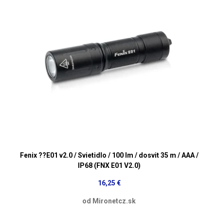
Fenix ??E01 v2.0 / Svietidlo / 100 lm / dosvit 35 m / AAA /
IP68 (FNX E01 V2.0)
16,25 €
od Mironetcz.sk