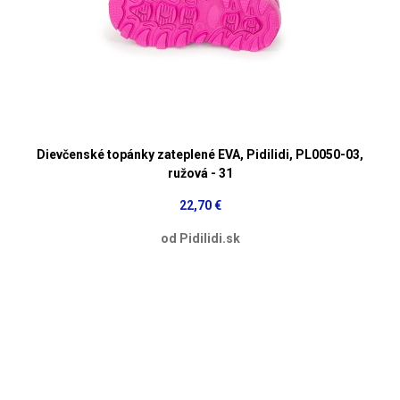
Dievčenské topánky zateplené EVA, Pidilidi, PL0050-03,
ružová - 31
22,70 €
od Pidilidi.sk