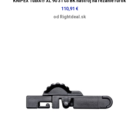
KNIPEX TubiX® XL 90 31 03 BK nástroj na rezanie rúrok
110,91 €
od Rightdeal.sk