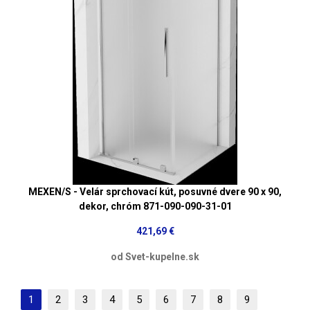
MEXEN/S - Velár sprchovací kút, posuvné dvere 90 x 90,
dekor, chróm 871-090-090-31-01
421,69 €
od Svet-kupelne.sk
1
2
3
4
5
6
7
8
9