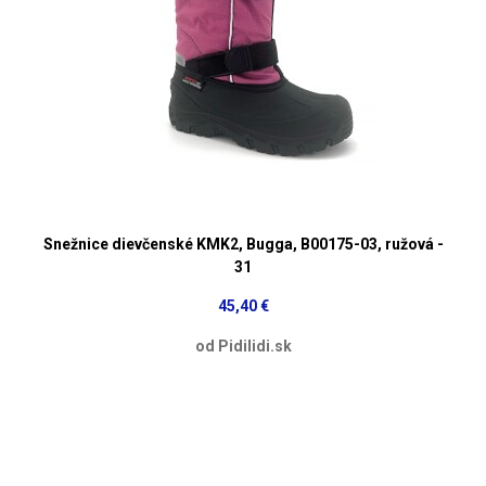
Snežnice dievčenské KMK2, Bugga, B00175-03, ružová -
31
45,40 €
od Pidilidi.sk