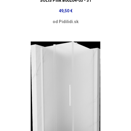
SOLIS Pink B00204-03 - 31
49,50 €
od Pidilidi.sk