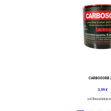
CARBOSORB 2
3,99 €
od Benulekare