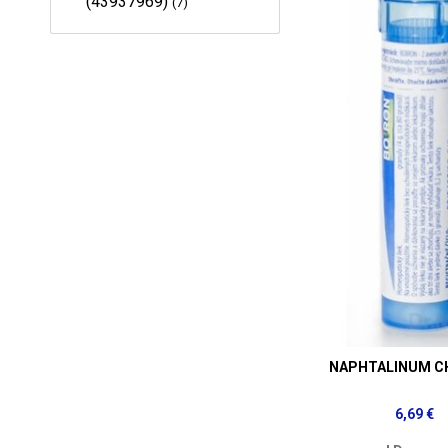
(43937969)
7
NAPHTALINUM CH
6,69 €