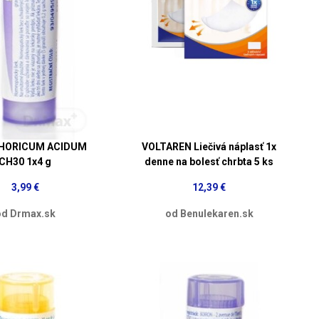
HORICUM ACIDUM
VOLTAREN Liečivá náplasť 1x
CH30 1x4 g
denne na bolesť chrbta 5 ks
3,99 €
12,39 €
od Drmax.sk
od Benulekaren.sk