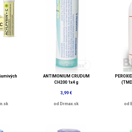
šumivých
ANTIMONIUM CRUDUM
PEROXID
CH200 1x4 g
(TMD)
3,99 €
n.sk
od Drmax.sk
od 