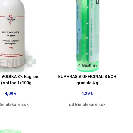
 VODÍKA 3% Fagron
EUPHRASIA OFFICINALIS 5CH
 sol loc 1x100g
granule 4 g
4,09 €
4,29 €
Benulekaren.sk
od Benulekaren.sk