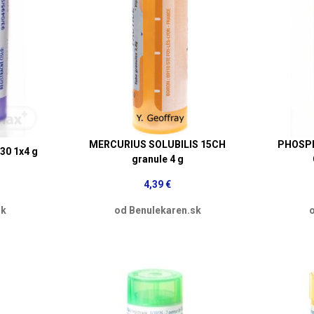
MERCURIUS SOLUBILIS 15CH
PHOSP
0 1x4 g
granule 4 g
4,39 €
sk
od Benulekaren.sk