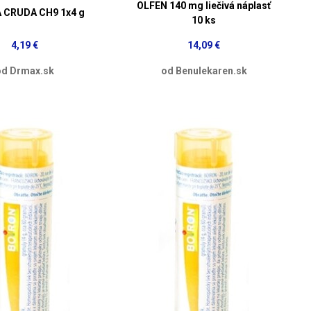
OLFEN 140 mg liečivá náplasť
 CRUDA CH9 1x4 g
10 ks
4,19 €
14,09 €
od Drmax.sk
od Benulekaren.sk