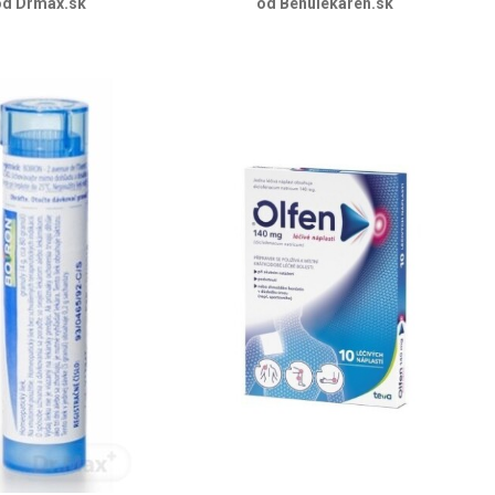
od Drmax.sk
od Benulekaren.sk