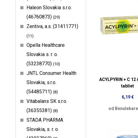
Haleon Slovakia s.r.o.
(46760873)
29
Zentiva, a.s. (31411771)
11
Opella Healthcare
Slovakia s. r. o.
(53238770)
10
JNTL Consumer Health
ACYLPYRIN + C 12 
Slovakia, s.r.o.
tabliet
(54485711)
8
6,19 €
Vitabalans SK s.r.o.
od Benulekare
(36355381)
8
STADA PHARMA
Slovakia, s. r. o.