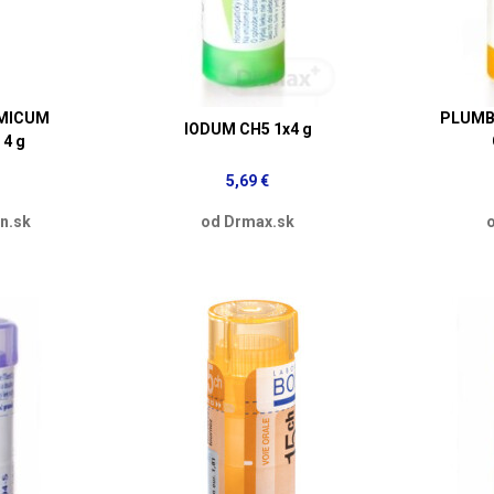
OMICUM
PLUMB
IODUM CH5 1x4 g
 4 g
5,69 €
n.sk
od Drmax.sk