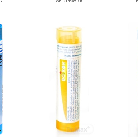
sk
od Drmax.sk