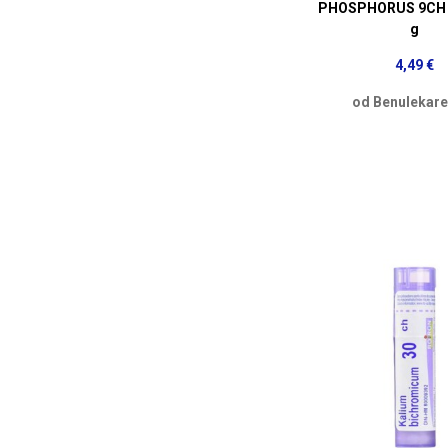
PHOSPHORUS 9CH g
g
4,49 €
od Benulekare