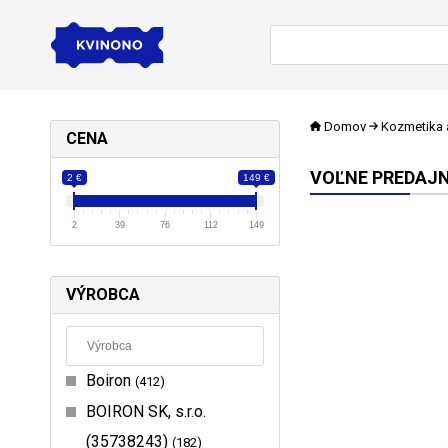
Domov
Kozmetika 
CENA
VOĽNE PREDAJN
2 €
149 €
2
39
76
112
149
VÝROBCA
Boiron
412
BOIRON SK, s.r.o.
(35738243)
182