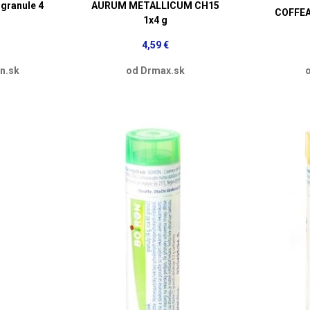
ranule 4
AURUM METALLICUM CH15
COFFEA
1x4 g
4,59 €
n.sk
od Drmax.sk