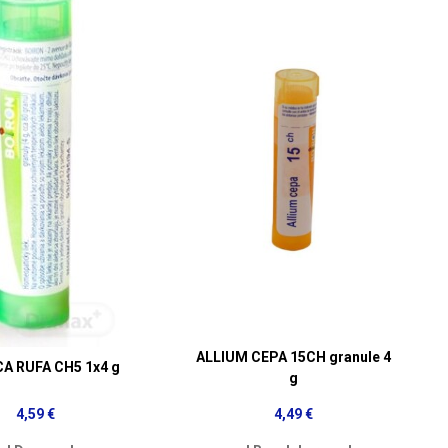
ALLIUM CEPA 15CH granule 4
A RUFA CH5 1x4 g
g
4,59 €
4,49 €