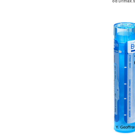
od Drmax.