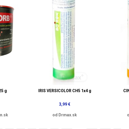
5 g
IRIS VERSICOLOR CH5 1x4 g
CI
3,99 €
n.sk
od Drmax.sk