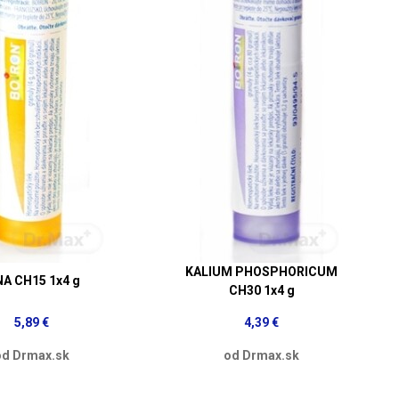
KALIUM PHOSPHORICUM
NA CH15 1x4 g
CH30 1x4 g
5,89 €
4,39 €
od Drmax.sk
od Drmax.sk