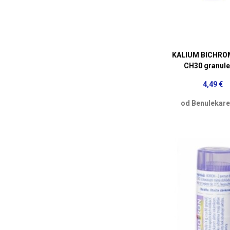
KALIUM BICHR
CH30 granule
4,49 €
od Benulekare