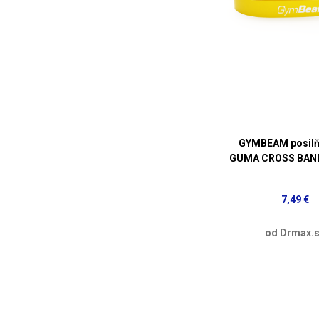
GYMBEAM posilň
GUMA CROSS BAND
7,49 €
od Drmax.