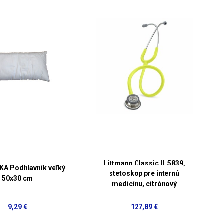
Littmann Classic III 5839,
A Podhlavník veľký
stetoskop pre internú
50x30 cm
medicínu, citrónový
9,29 €
127,89 €