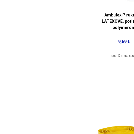
Ambulex P ruk
LATEXOVÉ, poti
polyméro
9,69 €
od Drmax.