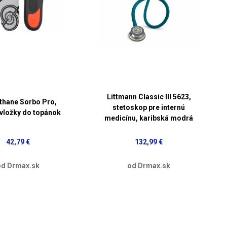
Littmann Classic III 5623,
thane Sorbo Pro,
stetoskop pre internú
 vložky do topánok
medicínu, karibská modrá
42,79 €
132,99 €
od Drmax.sk
od Drmax.sk