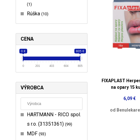
1
Rúška
10
CENA
0 €
805 €
0
201
403
604
805
FIXAPLAST Herpes
VÝROBCA
na opary 15 k
6,09 €
od Benulekare
HARTMANN - RICO spol.
s r.o. (31351361)
99
MDF
93