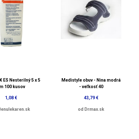
 ES Nesterilný 5 x 5
Medistyle obuv - Nina modrá
m 100 kusov
- veľkosť 40
1,08 €
43,79 €
Benulekaren.sk
od Drmax.sk