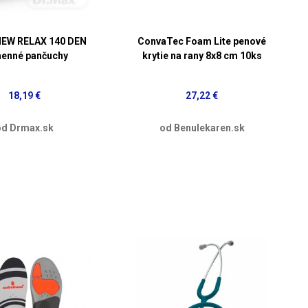
EW RELAX 140 DEN
ConvaTec Foam Lite penové
henné pančuchy
krytie na rany 8x8 cm 10ks
18,19 €
27,22 €
od Drmax.sk
od Benulekaren.sk