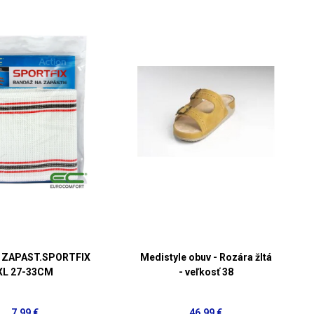
 ZAPAST.SPORTFIX
Medistyle obuv - Rozára žltá
XL 27-33CM
- veľkosť 38
7,99 €
46,99 €