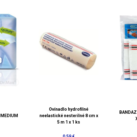
Ovínadlo hydrofilné
BANDAZ
I MEDIUM
neelastické nesterilné 8 cm x
5 m 1 x 1 ks
0,59 €