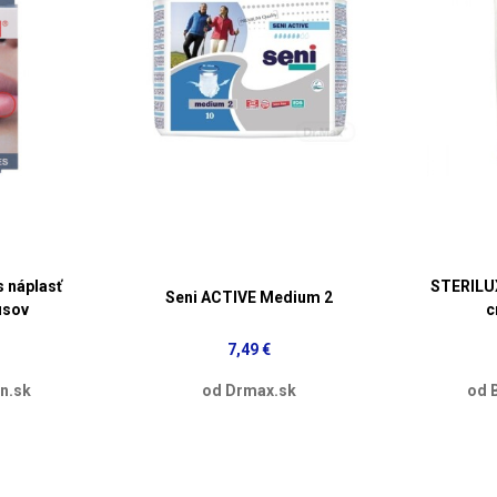
 náplasť
STERILUX
Seni ACTIVE Medium 2
usov
c
7,49 €
n.sk
od Drmax.sk
od 