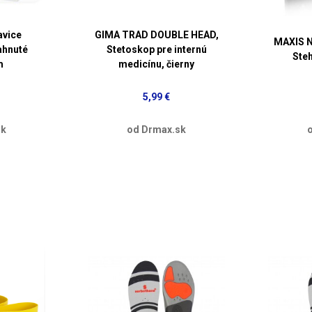
avice
GIMA TRAD DOUBLE HEAD,
MAXIS N
ahnuté
Stetoskop pre internú
Ste
m
medicínu, čierny
5,99 €
sk
od Drmax.sk