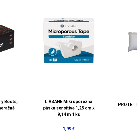
ry Boots,
LIVSANE Mikroporézna
PROTETIK
neračné
páska sensitive 1,25 cm x
9,14 m 1 ks
1,99 €