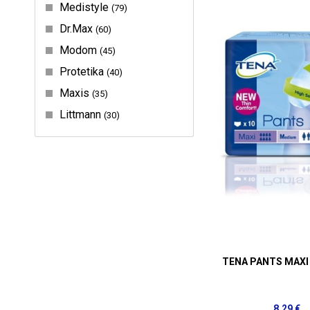
Medistyle
79
Dr.Max
60
Modom
45
Protetika
40
Maxis
35
Littmann
30
TENA PANTS MAX
8,29 €