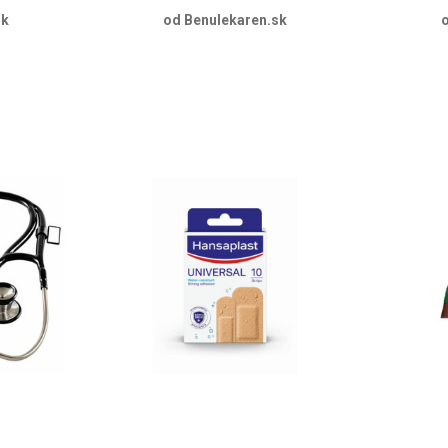
sk
od Benulekaren.sk