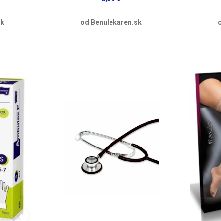
sk
od Benulekaren.sk