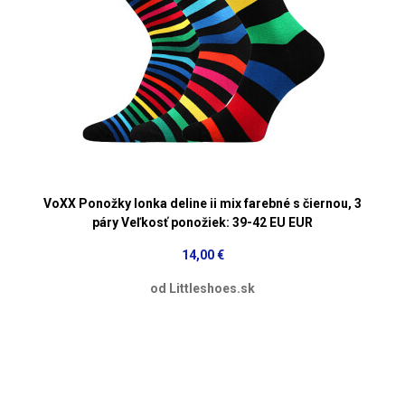
VoXX Ponožky lonka deline ii mix farebné s čiernou, 3
páry Veľkosť ponožiek: 39-42 EU EUR
14,00 €
od Littleshoes.sk