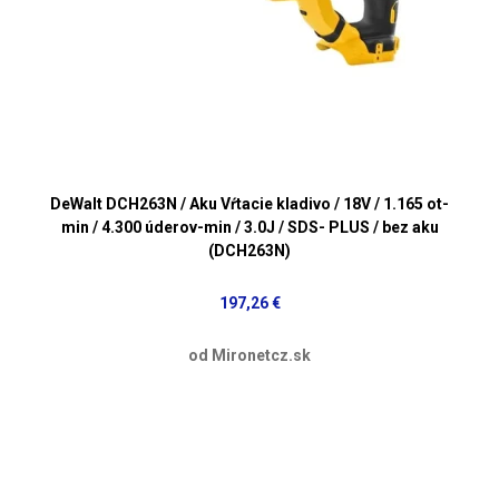
DeWalt DCH263N / Aku Vŕtacie kladivo / 18V / 1.165 ot-
min / 4.300 úderov-min / 3.0J / SDS- PLUS / bez aku
(DCH263N)
197,26 €
od Mironetcz.sk