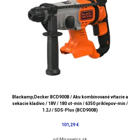
Blackamp;Decker BCD900B / Aku kombinované vŕtacie a
sekacie kladivo / 18V / 180 ot-min / 6350 príklepov-min /
1.2J / SDS-Plus (BCD900B)
101,29 €
od Mironetcz.sk