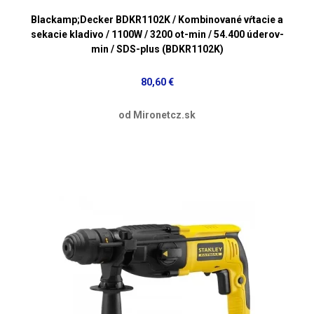
Blackamp;Decker BDKR1102K / Kombinované vŕtacie a
sekacie kladivo / 1100W / 3200 ot-min / 54.400 úderov-
min / SDS-plus (BDKR1102K)
80,60 €
od Mironetcz.sk