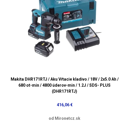
Makita DHR171RTJ / Aku Vŕtacie kladivo / 18V / 2x5.0 Ah /
680 ot-min / 4800 úderov-min / 1.2J / SDS- PLUS
(DHR171RTJ)
416,06 €
od Mironetcz.sk