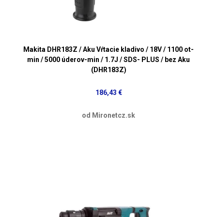
Makita DHR183Z / Aku Vŕtacie kladivo / 18V / 1100 ot-
min / 5000 úderov-min / 1.7J / SDS- PLUS / bez Aku
(DHR183Z)
186,43 €
od Mironetcz.sk