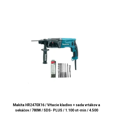
Makita HR2470X16 / Vŕtacie kladivo + sada vrtákov a
sekáčov / 780W / SDS- PLUS / 1.100 ot-min / 4.500