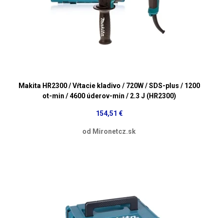
Makita HR2300 / Vŕtacie kladivo / 720W / SDS-plus / 1200
ot-min / 4600 úderov-min / 2.3 J (HR2300)
154,51 €
od Mironetcz.sk