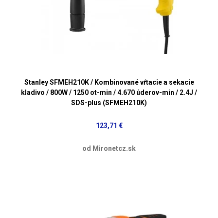
Stanley SFMEH210K / Kombinované vŕtacie a sekacie
kladivo / 800W / 1250 ot-min / 4.670 úderov-min / 2.4J /
SDS-plus (SFMEH210K)
123,71 €
od Mironetcz.sk