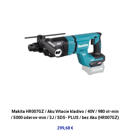
Makita HR007GZ / Aku Vŕtacie kladivo / 40V / 980 ot-min
/ 5000 úderov-min / 3J / SDS- PLUS / bez Aku (HR007GZ)
299,68 €