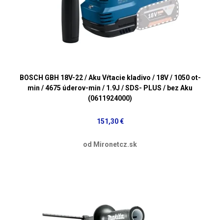
BOSCH GBH 18V-22 / Aku Vŕtacie kladivo / 18V / 1050 ot-
min / 4675 úderov-min / 1.9J / SDS- PLUS / bez Aku
(0611924000)
151,30 €
od Mironetcz.sk