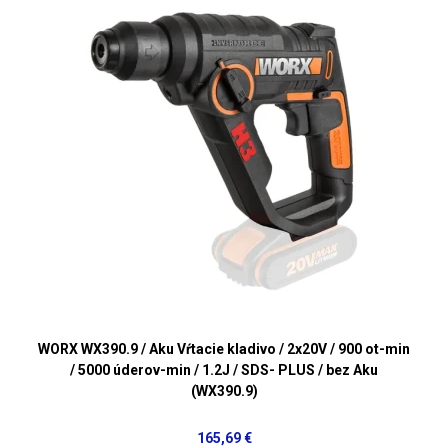
WORX WX390.9 / Aku Vŕtacie kladivo / 2x20V / 900 ot-min
/ 5000 úderov-min / 1.2J / SDS- PLUS / bez Aku
(WX390.9)
165,69 €