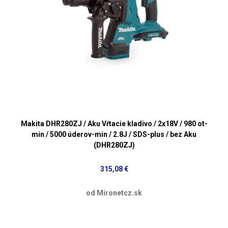
Makita DHR280ZJ / Aku Vŕtacie kladivo / 2x18V / 980 ot-
min / 5000 úderov-min / 2.8J / SDS-plus / bez Aku
(DHR280ZJ)
315,08 €
od Mironetcz.sk