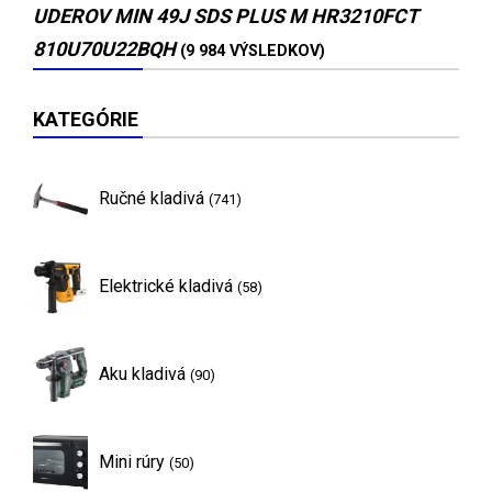
UDEROV MIN 49J SDS PLUS M HR3210FCT
810U70U22BQH
(9 984 VÝSLEDKOV)
KATEGÓRIE
Ručné kladivá
(741)
Elektrické kladivá
(58)
Aku kladivá
(90)
Mini rúry
(50)