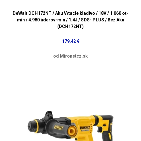
DeWalt DCH172NT / Aku Vŕtacie kladivo / 18V / 1.060 ot-
min / 4.980 úderov-min / 1.4J / SDS- PLUS / Bez Aku
(DCH172NT)
179,42 €
od Mironetcz.sk