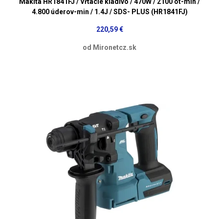
Makita HR1841FJ / Vŕtacie kladivo / 470W / 2100 ot-min /
4.800 úderov-min / 1.4J / SDS- PLUS (HR1841FJ)
220,59 €
od Mironetcz.sk