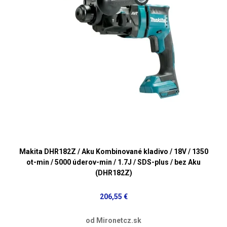
Makita DHR182Z / Aku Kombinované kladivo / 18V / 1350
ot-min / 5000 úderov-min / 1.7J / SDS-plus / bez Aku
(DHR182Z)
206,55 €
od Mironetcz.sk