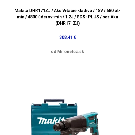
Makita DHR171ZJ / Aku Vŕtacie kladivo / 18V / 680 ot-
min / 4800 úderov-min / 1.2J / SDS- PLUS / bez Aku
(DHR171ZJ)
308,41 €
od Mironetcz.sk