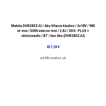
Makita DHR283ZJU / Aku Vŕtacie kladivo / 2x18V / 980
ot-min / 5000 úderov-min / 2.8J / SDS- PLUS +
skľučovadlo / BT / bez Aku (DHR283ZJU)
457,28 €
od Mironetcz.sk