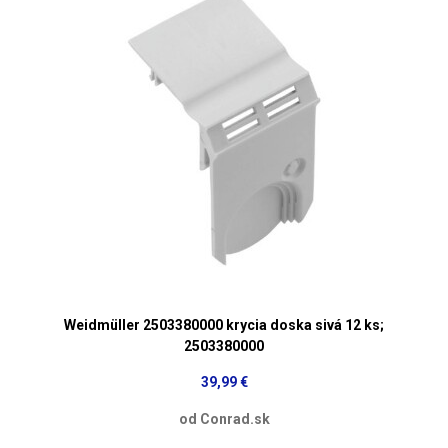
Weidmüller 2503380000 krycia doska sivá 12 ks;
2503380000
39,99 €
od Conrad.sk