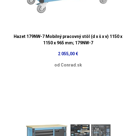
Hazet 179NW-7 Mobilný pracovný stôl (d x š x v) 1150 x
1150 x 965 mm; 179NW-7
2 055,00 €
od Conrad.sk