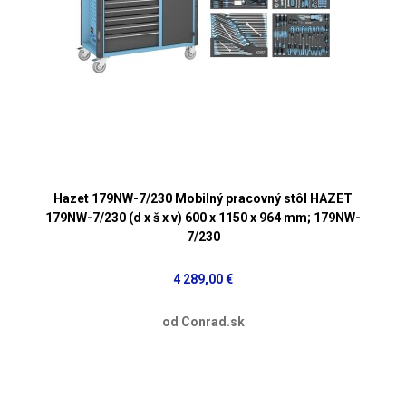
Hazet 179NW-7/230 Mobilný pracovný stôl HAZET
179NW-7/230 (d x š x v) 600 x 1150 x 964 mm; 179NW-
7/230
4 289,00 €
od Conrad.sk