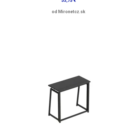
53,75 €
od Mironetcz.sk