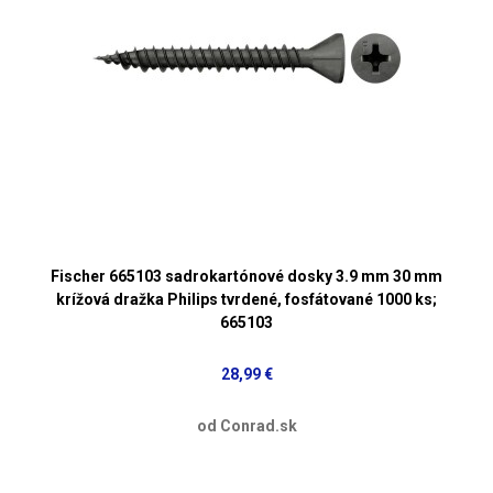
Fischer 665103 sadrokartónové dosky 3.9 mm 30 mm
krížová dražka Philips tvrdené, fosfátované 1000 ks;
665103
28,99 €
od Conrad.sk