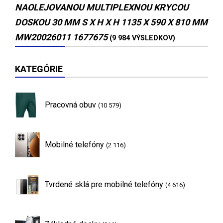
NAOLEJOVANOU MULTIPLEXNOU KRYCOU
DOSKOU 30 MM S X H X H 1135 X 590 X 810 MM
MW20026011 1677675
(9 984 VÝSLEDKOV)
KATEGÓRIE
Pracovná obuv
(10 579)
Mobilné telefóny
(2 116)
Tvrdené sklá pre mobilné telefóny
(4 616)