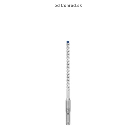
od Conrad.sk