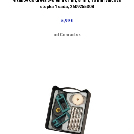
vrtákov do dreva 3-dielna 6 mm, 8 mm, 10 mm valcová
stopka 1 sada; 2609255308
5,99 €
od Conrad.sk