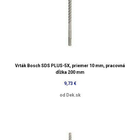
Vrták Bosch SDS PLUS-5X, priemer 10 mm, pracovná
dĺžka 200 mm
9,73 €
od Dek.sk