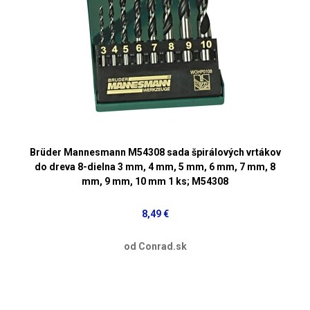
Brüder Mannesmann M54308 sada špirálových vrtákov
do dreva 8-dielna 3 mm, 4 mm, 5 mm, 6 mm, 7 mm, 8
mm, 9 mm, 10 mm 1 ks; M54308
8,49 €
od Conrad.sk