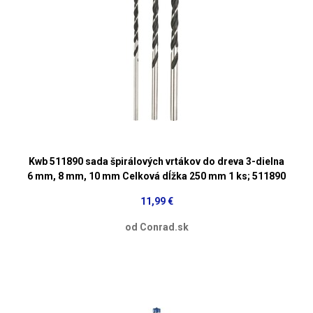
Kwb 511890 sada špirálových vrtákov do dreva 3-dielna
6 mm, 8 mm, 10 mm Celková dĺžka 250 mm 1 ks; 511890
11,99 €
od Conrad.sk