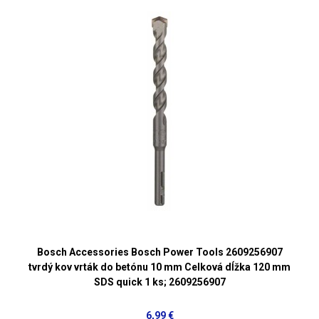
Bosch Accessories Bosch Power Tools 2609256907
tvrdý kov vrták do betónu 10 mm Celková dĺžka 120 mm
SDS quick 1 ks; 2609256907
6,99 €