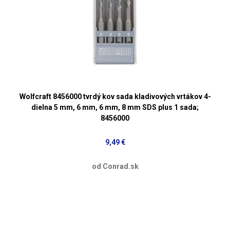
Wolfcraft 8456000 tvrdý kov sada kladivových vrtákov 4-
dielna 5 mm, 6 mm, 6 mm, 8 mm SDS plus 1 sada;
8456000
9,49 €
od Conrad.sk