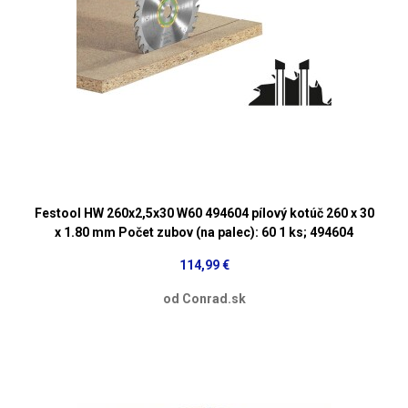
Festool HW 260x2,5x30 W60 494604 pílový kotúč 260 x 30
x 1.80 mm Počet zubov (na palec): 60 1 ks; 494604
114,99 €
od Conrad.sk