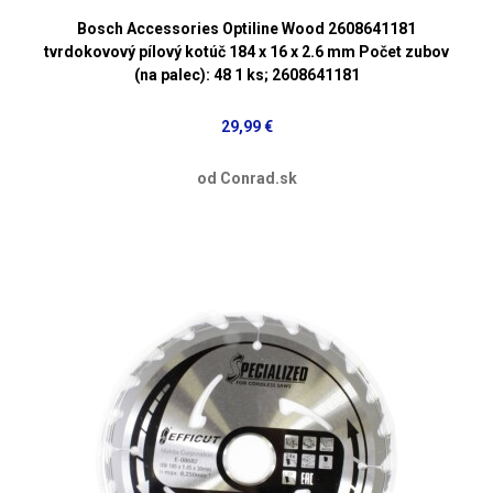
Bosch Accessories Optiline Wood 2608641181
tvrdokovový pílový kotúč 184 x 16 x 2.6 mm Počet zubov
(na palec): 48 1 ks; 2608641181
29,99 €
od Conrad.sk