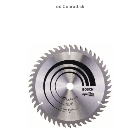
od Conrad.sk