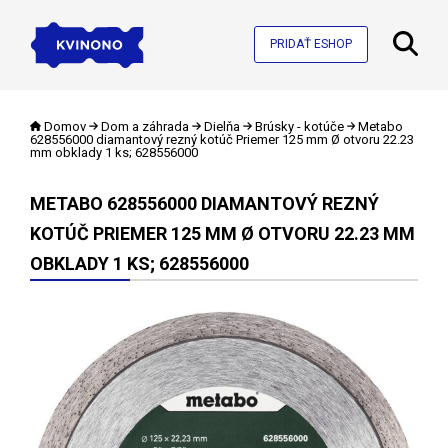
PRIDAŤ ESHOP
Domov
Dom a záhrada
Dielňa
Brúsky - kotúče
Metabo
628556000 diamantový rezný kotúč Priemer 125 mm Ø otvoru 22.23
mm obklady 1 ks; 628556000
METABO 628556000 DIAMANTOVÝ REZNÝ
KOTÚČ PRIEMER 125 MM Ø OTVORU 22.23 MM
OBKLADY 1 KS; 628556000