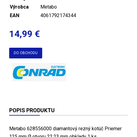
Výrobca
Metabo
EAN
4061792174344
14,99 €
DO OBCHODU
POPIS PRODUKTU
Metabo 628556000 diamantový rezný kotúč Priemer
125 mm Ø otvoru 22.23 mm obklady 1 ks