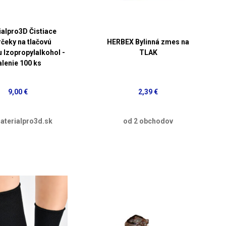
ialpro3D Čistiace
rčeky na tlačovú
HERBEX Bylinná zmes na
 Izopropylalkohol -
TLAK
alenie 100 ks
9,00 €
2,39 €
aterialpro3d.sk
od 2 obchodov