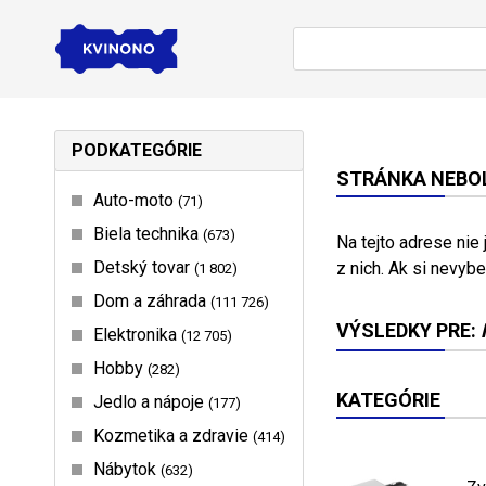
PODKATEGÓRIE
STRÁNKA NEBOL
Auto-moto
71
Biela technika
673
Na tejto adrese nie
Detský tovar
z nich. Ak si nevybe
1 802
Dom a záhrada
111 726
VÝSLEDKY PRE:
Elektronika
12 705
Hobby
282
KATEGÓRIE
Jedlo a nápoje
177
Kozmetika a zdravie
414
Nábytok
632