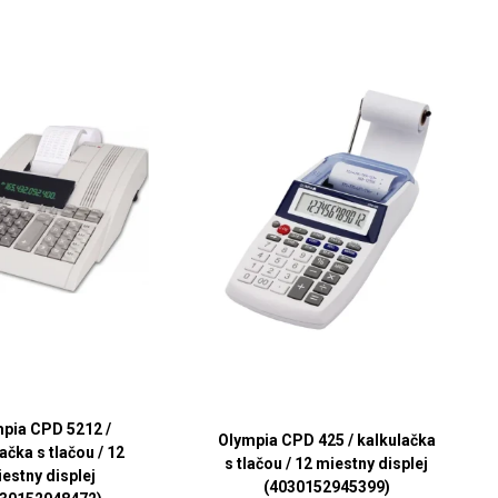
pia CPD 5212 /
Olympia CPD 425 / kalkulačka
ačka s tlačou / 12
s tlačou / 12 miestny displej
estny displej
(4030152945399)