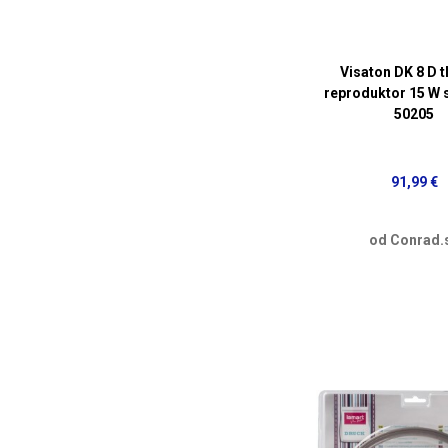
Visaton DK 8 D t
reproduktor 15 W s
50205
91,99 €
od Conrad.