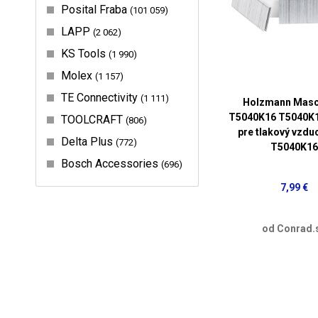
Posital Fraba
101 059
LAPP
2 062
KS Tools
1 990
Molex
1 157
TE Connectivity
1 111
Holzmann Masc
T5040K16 T5040K1
TOOLCRAFT
806
pre tlakový vzduc
Delta Plus
772
T5040K16
Bosch Accessories
696
7,99 €
od Conrad.