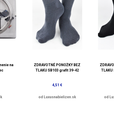
nenie na
ZDRAVOTNÉ PONOŽKY BEZ
ZDRAVO
ec
TLAKU SB103 grafit 39-42
TLAKU 
4,51 €
sk
od Luxusnabielizen.sk
od Lu