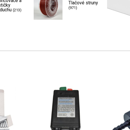
lhčovače a
Tlačové struny
stičky
(971)
duchu
(213)