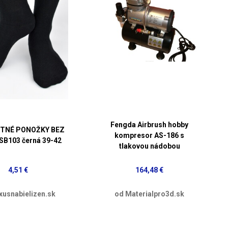
Fengda Airbrush hobby
TNÉ PONOŽKY BEZ
kompresor AS-186 s
SB103 černá 39-42
tlakovou nádobou
4,51 €
164,48 €
xusnabielizen.sk
od Materialpro3d.sk