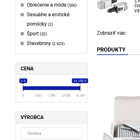
Zv
Oblečenie a móda
či
506
vz
Sexuálne a erotické
pomôcky
2
Zobraziť viac
Šport
52
Stavebniny
2 623
PRODUKTY
CENA
0 €
14 168 €
0
3 542
7 084
10 626
14 168
VÝROBCA