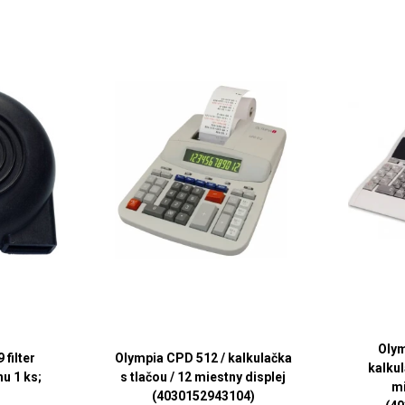
Olym
filter
Olympia CPD 512 / kalkulačka
kalkul
u 1 ks;
s tlačou / 12 miestny displej
mi
(4030152943104)