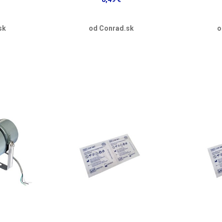
sk
od Conrad.sk
o