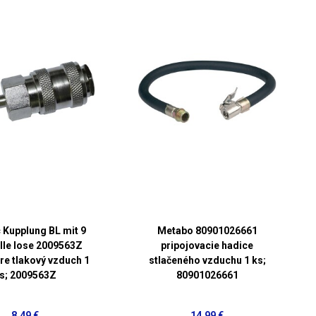
 Kupplung BL mit 9
Metabo 80901026661
le lose 2009563Z
pripojovacie hadice
re tlakový vzduch 1
stlačeného vzduchu 1 ks;
s; 2009563Z
80901026661
8,49 €
14,99 €