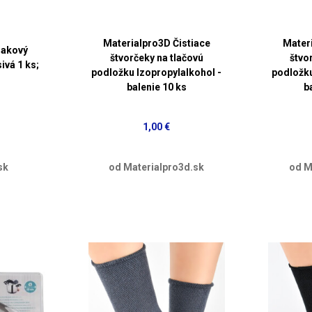
Materialpro3D Čistiace
Mater
lakový
štvorčeky na tlačovú
štvo
ivá 1 ks;
podložku Izopropylalkohol -
podložku
balenie 10 ks
b
1,00 €
sk
od Materialpro3d.sk
od M