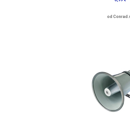
od Conrad.