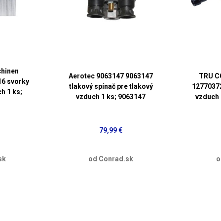
hinen
Aerotec 9063147 9063147
TRU C
6 svorky
tlakový spínač pre tlakový
12770372
h 1 ks;
vzduch 1 ks; 9063147
vzduch 
79,99 €
sk
od Conrad.sk
o