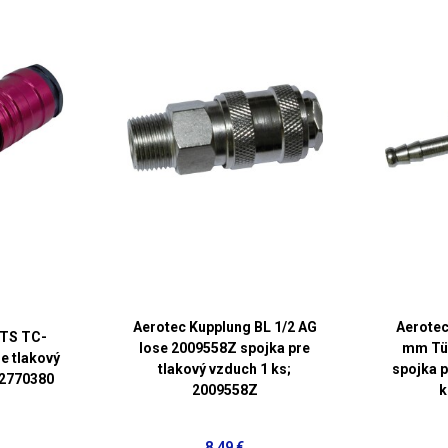
Aerotec Kupplung BL 1/2 AG
Aerotec
TS TC-
lose 2009558Z spojka pre
mm Tül
e tlakový
tlakový vzduch 1 ks;
spojka p
12770380
2009558Z
k
8,49 €