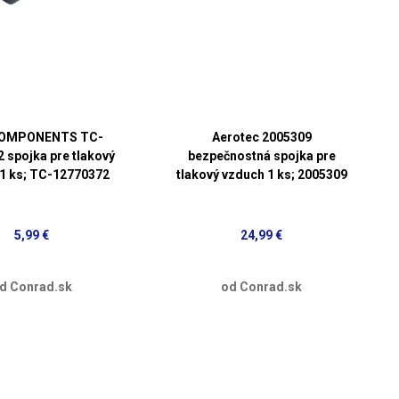
OMPONENTS TC-
Aerotec 2005309
 spojka pre tlakový
bezpečnostná spojka pre
1 ks; TC-12770372
tlakový vzduch 1 ks; 2005309
5,99 €
24,99 €
d Conrad.sk
od Conrad.sk