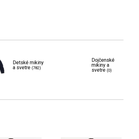
Dojčenské
Detské mikiny
mikiny a
a svetre
(782)
svetre
(0)