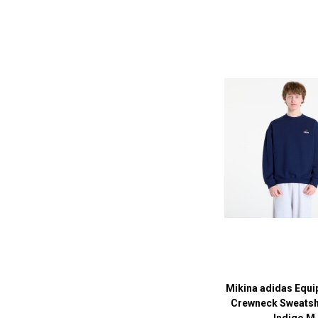
Mikina adidas Equi
Crewneck Sweatshi
Indigo M