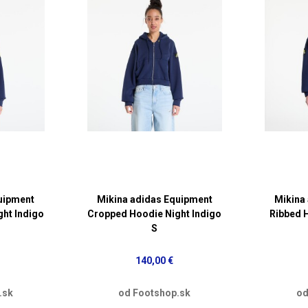
uipment
Mikina adidas Equipment
Mikina
ht Indigo
Cropped Hoodie Night Indigo
Ribbed 
S
140,00 €
.sk
od Footshop.sk
od