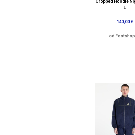
Cropped Hoodie Nig
L
140,00 €
od Footshop