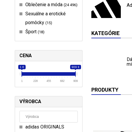
Oblečenie a móda
Ad
24 496
Sexuálne a erotické
pomôcky
15
Šport
18
KATEGÓRIE
CENA
D
mi
1 €
909 €
1
228
455
682
909
PRODUKTY
VÝROBCA
adidas ORIGINALS