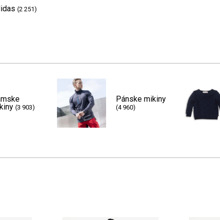
idas
(2 251)
ámske
Pánske mikiny
kiny
(3 903)
(4 960)