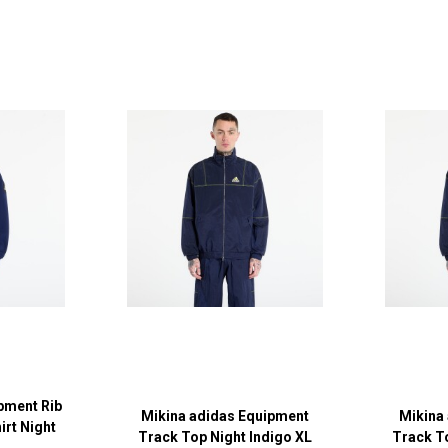
pment Rib
Mikina adidas Equipment
Mikina
rt Night
Track Top Night Indigo XL
Track T