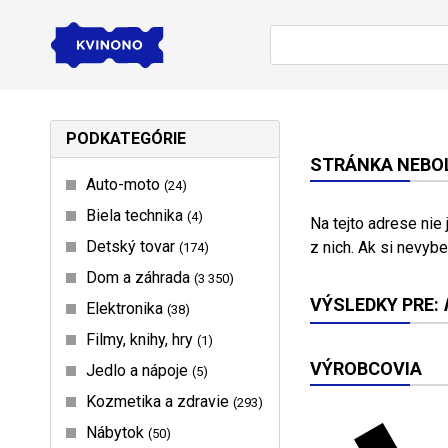
PODKATEGÓRIE
STRÁNKA NEBOL
Auto-moto
24
Biela technika
4
Na tejto adrese nie
Detský tovar
z nich. Ak si nevybe
174
Dom a záhrada
3 350
VÝSLEDKY PRE:
Elektronika
38
Filmy, knihy, hry
1
VÝROBCOVIA
Jedlo a nápoje
5
Kozmetika a zdravie
293
Nábytok
50