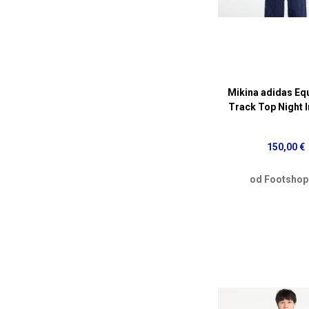
Mikina adidas Eq
Track Top Night 
150,00 €
od Footshop