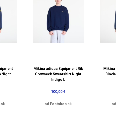
uipment
Mikina adidas Equipment Rib
Mikina
p Night
Crewneck Sweatshirt Night
Block
Indigo L
100,00 €
.sk
od Footshop.sk
od