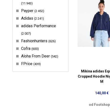
11 943
Payper
2 452
Adidas
2 241
adidas Performance
2 007
Fashionhunters
626
Cofra
600
Aloha From Deer
542
FPrice
439
Mikina adidas Eq
Cropped Hoodie Nig
M
140,00 €
od Footshop