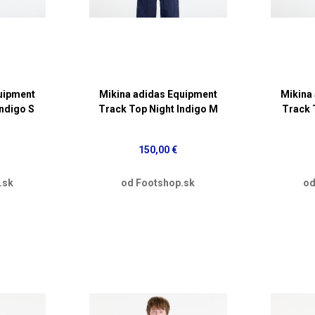
uipment
Mikina adidas Equipment
Mikina
Indigo S
Track Top Night Indigo M
Track 
150,00 €
.sk
od Footshop.sk
od