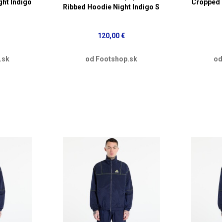
ht Indigo
Cropped 
Ribbed Hoodie Night Indigo S
120,00 €
.sk
od Footshop.sk
od