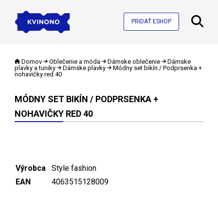
PRIDAŤ ESHOP
Domov
Oblečenie a móda
Dámske oblečenie
Dámske
plavky a tuniky
Dámske plavky
Módny set bikín / Podprsenka +
nohavičky red 40
MÓDNY SET BIKÍN / PODPRSENKA +
NOHAVIČKY RED 40
Výrobca
Style fashion
EAN
4063515128009