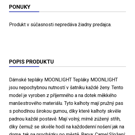
PONUKY
Produkt v súčasnosti nepredáva žiadny predajca.
POPIS PRODUKTU
Dámské tepláky MOONLIGHT Tepláky MOONLIGHT
jsou nepochybnou nutností v šatníku každé ženy. Tento
model je vyroben z příjemného a na dotek měkkého
manšestrového materiálu. Tyto kalhoty mají pružný pas
s pohodlnou širokou gumou, díky které kalhoty skvěle
padnou každé postavě. Mají volný, mírně zúžený střih,
díky čemuž se skvěle hodí na každodenní nošení jak na
doma, tak na procházku po městě. Barva: Camel.Složení: