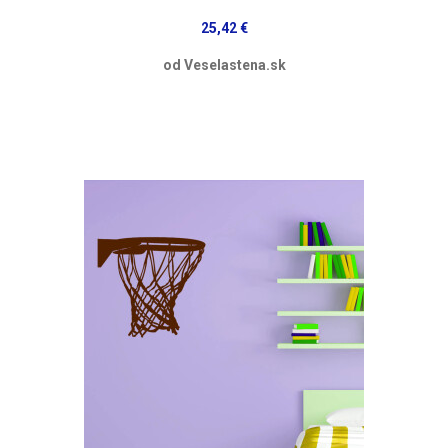
25,42 €
od Veselastena.sk