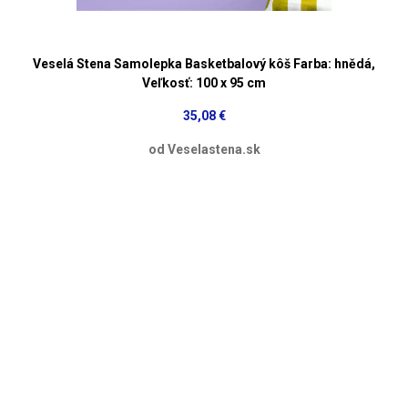
Veselá Stena Samolepka Basketbalový kôš Farba: hnědá,
Veľkosť: 100 x 95 cm
35,08 €
od Veselastena.sk