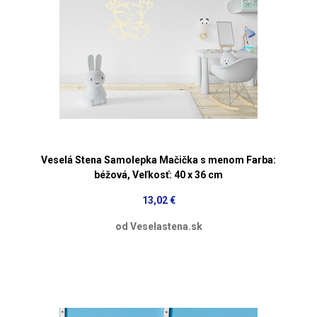
Veselá Stena Samolepka Mačička s menom Farba:
béžová, Veľkosť: 40 x 36 cm
13,02 €
od Veselastena.sk