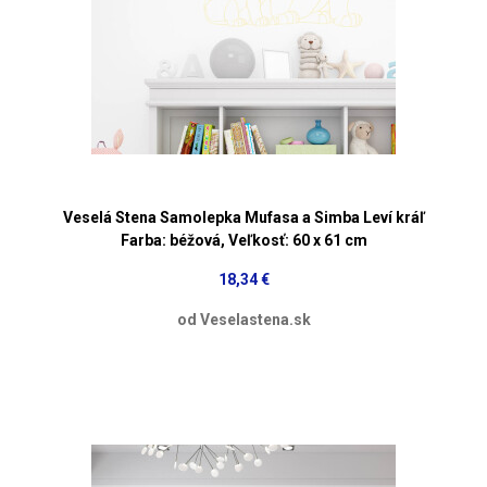
Veselá Stena Samolepka Mufasa a Simba Leví kráľ
Farba: béžová, Veľkosť: 60 x 61 cm
18,34 €
od Veselastena.sk