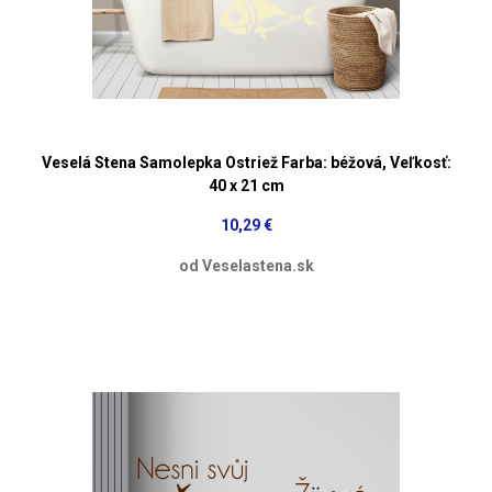
Veselá Stena Samolepka Ostriež Farba: béžová, Veľkosť:
40 x 21 cm
10,29 €
od Veselastena.sk