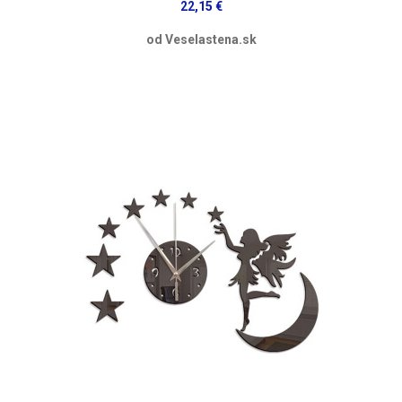
22,15 €
od Veselastena.sk