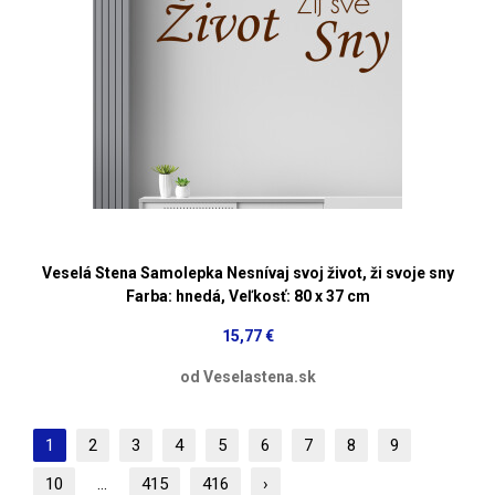
Veselá Stena Samolepka Nesnívaj svoj život, ži svoje sny
Farba: hnedá, Veľkosť: 80 x 37 cm
15,77 €
od Veselastena.sk
1
2
3
4
5
6
7
8
9
10
...
415
416
›