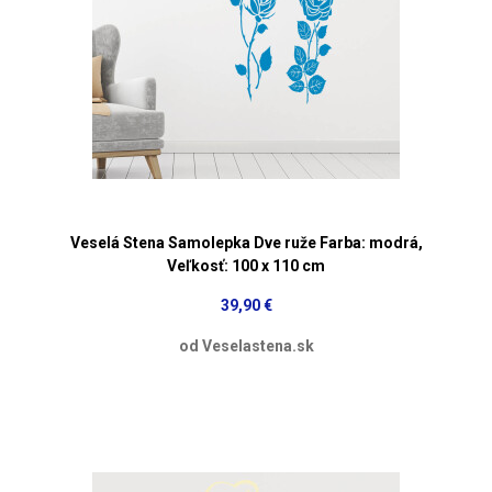
Veselá Stena Samolepka Dve ruže Farba: modrá,
Veľkosť: 100 x 110 cm
39,90 €
od Veselastena.sk