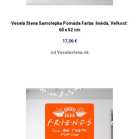
Veselá Stena Samolepka Pomáda Farba: hnědá, Veľkosť:
60 x 52 cm
17,06 €
od Veselastena.sk