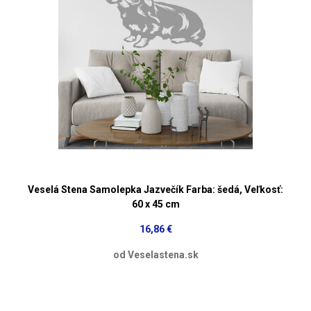
Veselá Stena Samolepka Jazvečík Farba: šedá, Veľkosť:
60 x 45 cm
16,86 €
od Veselastena.sk