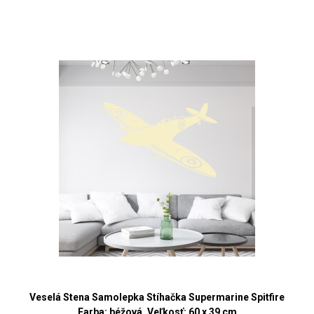
Veselá Stena Samolepka Stíhačka Supermarine Spitfire
Farba: béžová, Veľkosť: 60 x 39 cm