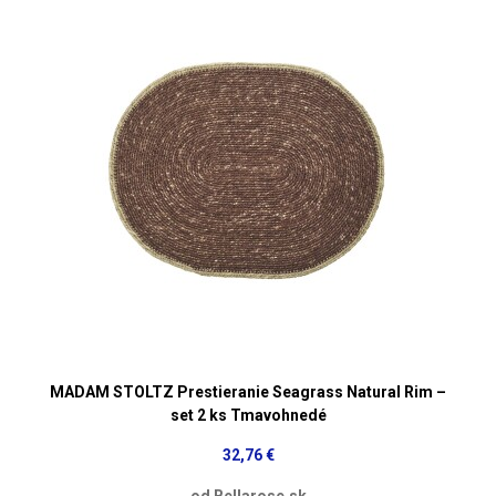
MADAM STOLTZ Prestieranie Seagrass Natural Rim –
set 2 ks Tmavohnedé
32,76 €
od Bellarose.sk