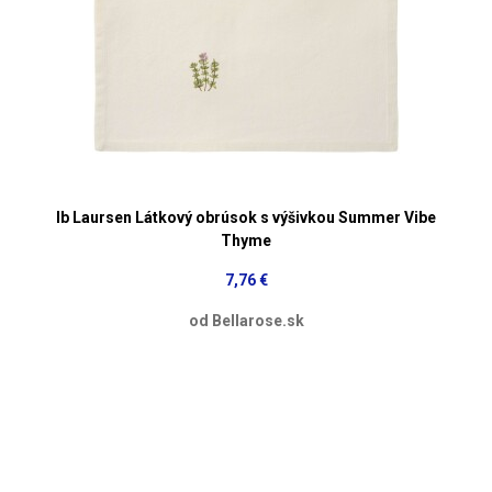
Ib Laursen Látkový obrúsok s výšivkou Summer Vibe
Thyme
7,76 €
od Bellarose.sk