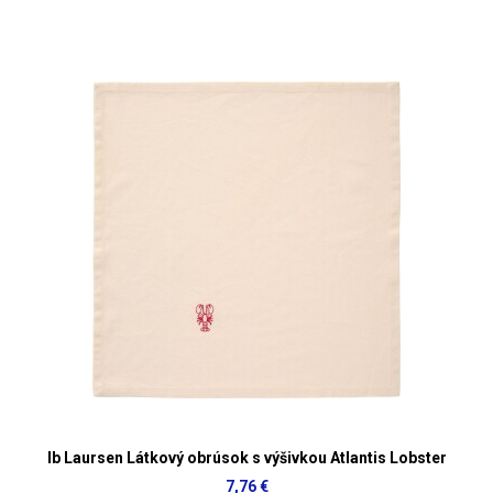
Ib Laursen Látkový obrúsok s výšivkou Atlantis Lobster
7,76 €