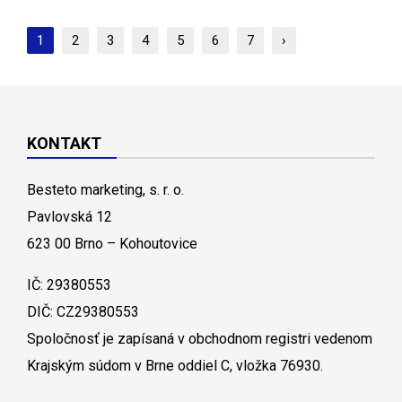
1
2
3
4
5
6
7
›
KONTAKT
Besteto marketing, s. r. o.
Pavlovská 12
623 00 Brno – Kohoutovice
IČ: 29380553
DIČ: CZ29380553
Spoločnosť je zapísaná v obchodnom registri vedenom
Krajským súdom v Brne oddiel C, vložka 76930.