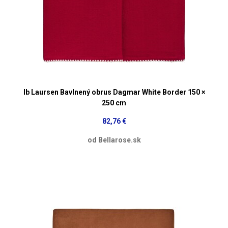
Ib Laursen Bavlnený obrus Dagmar White Border 150 ×
250 cm
82,76 €
od Bellarose.sk