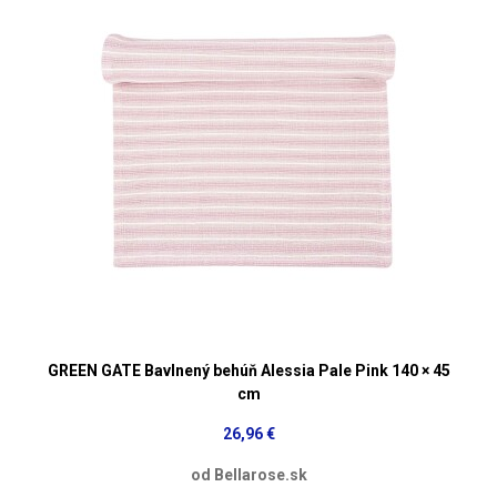
GREEN GATE Bavlnený behúň Alessia Pale Pink 140 × 45
cm
26,96 €
od Bellarose.sk