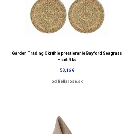
Garden Trading Okrúhle prestieranie Bayford Seagrass
– set 4 ks
53,16 €
od Bellarose.sk