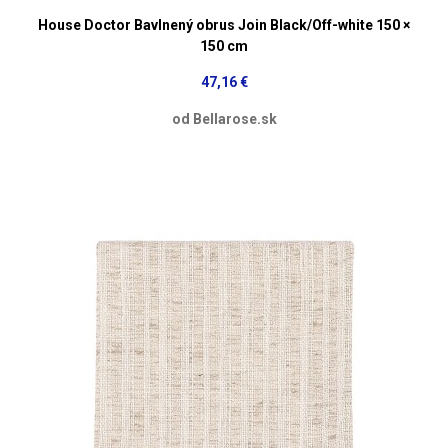
House Doctor Bavlnený obrus Join Black/Off-white 150 ×
150 cm
47,16 €
od Bellarose.sk