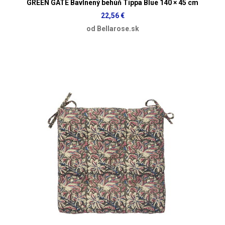
GREEN GATE Bavlnený behúň Tippa Blue 140 × 45 cm
22,56 €
od Bellarose.sk