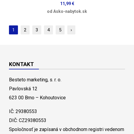
11,99 €
od Asko-nabytok.sk
1
2
3
4
5
›
KONTAKT
Besteto marketing, s. r. o.
Pavlovská 12
623 00 Brno – Kohoutovice
IČ: 29380553
DIČ: CZ29380553
Spoločnosť je zapísaná v obchodnom registri vedenom