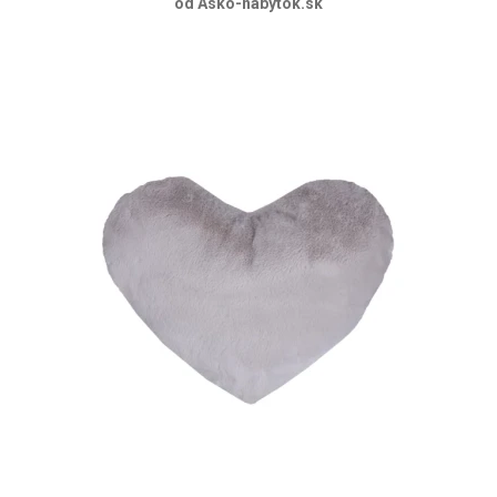
od Asko-nabytok.sk