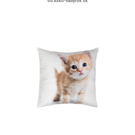
od Asko-nabytok.sk