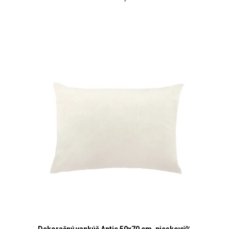
Dekoračný vankúš Antje 50x70 cm, pieskový%