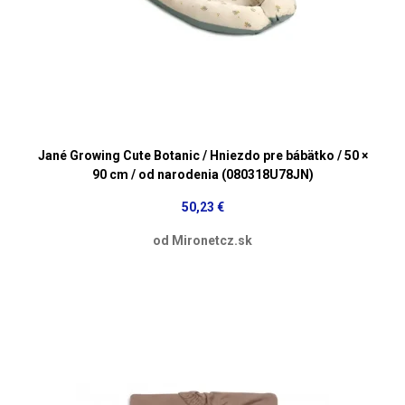
Jané Growing Cute Botanic / Hniezdo pre bábätko / 50 ×
90 cm / od narodenia (080318U78JN)
50,23 €
od Mironetcz.sk