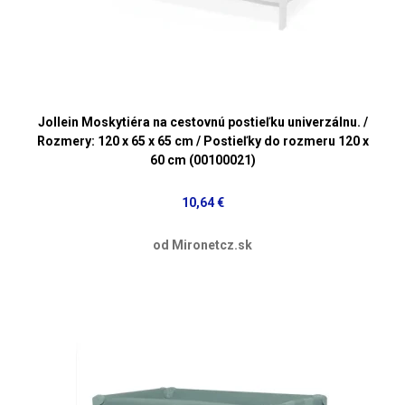
Jollein Moskytiéra na cestovnú postieľku univerzálnu. /
Rozmery: 120 x 65 x 65 cm / Postieľky do rozmeru 120 x
60 cm (00100021)
10,64 €
od Mironetcz.sk