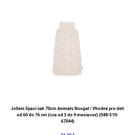
Jollein Spací vak 70cm Animals Nougat / Vhodné pre deti
od 60 do 76 cm (cca od 3 do 9 mesiacov) (048-510-
67044)