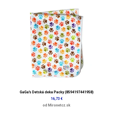
GaGa's Detská deka Packy (8594197441958)
16,73 €
od Mironetcz.sk