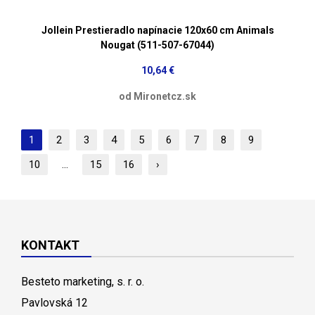
Jollein Prestieradlo napínacie 120x60 cm Animals
Nougat (511-507-67044)
10,64 €
od Mironetcz.sk
1
2
3
4
5
6
7
8
9
10
...
15
16
›
KONTAKT
Besteto marketing, s. r. o.
Pavlovská 12