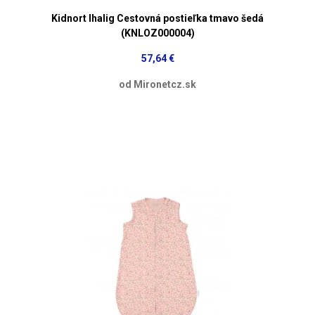
Kidnort Ihalig Cestovná postieľka tmavo šedá
(KNLOZ000004)
57,64 €
od Mironetcz.sk