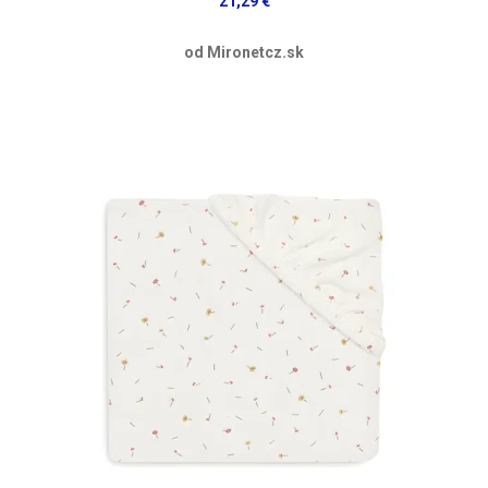
21,29 €
od Mironetcz.sk