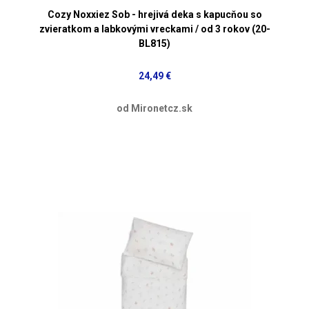
Cozy Noxxiez Sob - hrejivá deka s kapucňou so
zvieratkom a labkovými vreckami / od 3 rokov (20-
BL815)
24,49 €
od Mironetcz.sk