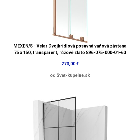
MEXEN/S - Velar Dvojkrídlová posuvná vaňová zástena
75 x 150, transparent, růžové zlato 896-075-000-01-60
270,00 €
od Svet-kupelne.sk