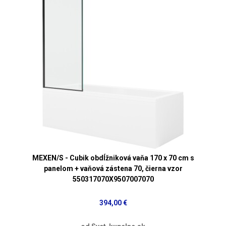
MEXEN/S - Cubik obdĺžniková vaňa 170 x 70 cm s
panelom + vaňová zástena 70, čierna vzor
550317070X9507007070
394,00 €