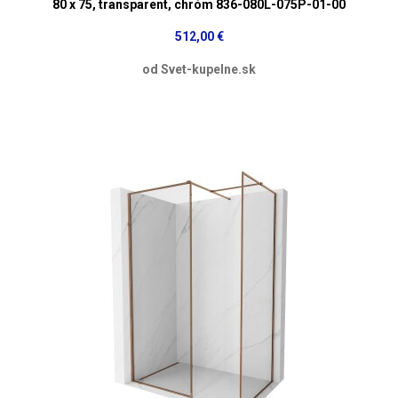
80 x 75, transparent, chróm 836-080L-075P-01-00
512,00 €
od Svet-kupelne.sk