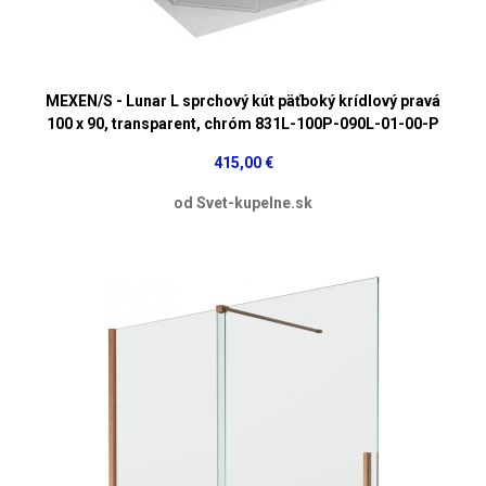
MEXEN/S - Lunar L sprchový kút päťboký krídlový pravá
100 x 90, transparent, chróm 831L-100P-090L-01-00-P
415,00 €
od Svet-kupelne.sk