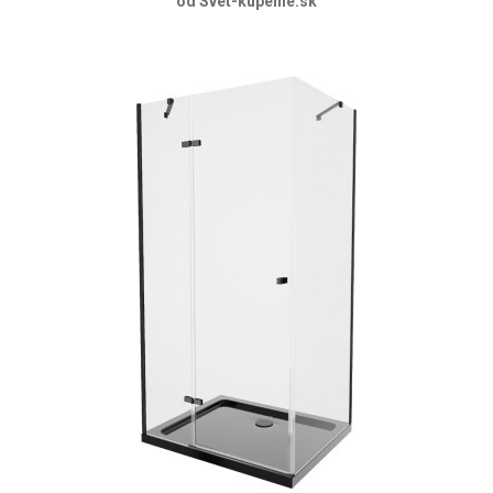
od Svet-kupelne.sk