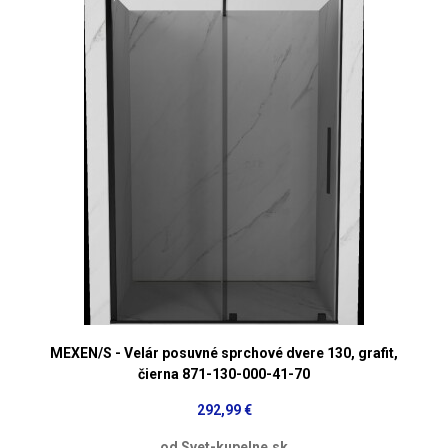
MEXEN/S - Velár posuvné sprchové dvere 130, grafit,
čierna 871-130-000-41-70
292,99 €
od Svet-kupelne.sk