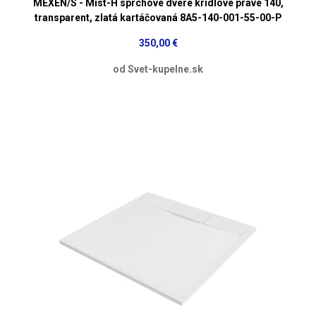
MEXEN/S - Mist-H sprchové dvere krídlové pravé 140,
transparent, zlatá kartáčovaná 8A5-140-001-55-00-P
350,00 €
od Svet-kupelne.sk