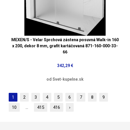
MEXEN/S - Velar Sprchová zástena posuvná Walk-in 160
x 200, dekor 8 mm, grafit kartáčovaná 871-160-000-33-
66
342,29 €
od Svet-kupelne.sk
1
2
3
4
5
6
7
8
9
10
...
415
416
›