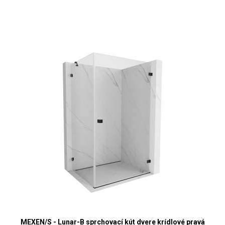
MEXEN/S - Lunar-B sprchovací kút dvere krídlové pravá