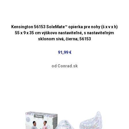
Kensington 56153 SoleMate™ opierka pre nohy (š x v x h)
55 x 9 x 35 cm výškovo nastaviteľné, s nastaviteľným
sklonom sivá, čierna; 56153
91,99 €
od Conrad.sk