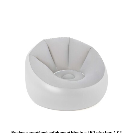
Bestway semišové nafukovací křeslo s LED efektem 1,02