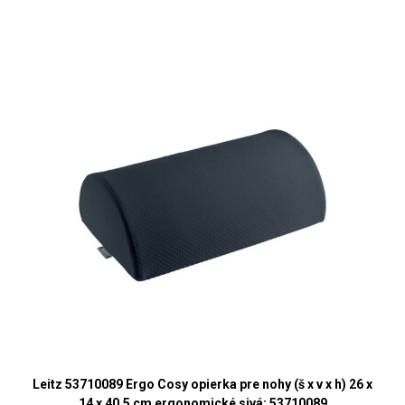
Leitz 53710089 Ergo Cosy opierka pre nohy (š x v x h) 26 x
14 x 40.5 cm ergonomické sivá; 53710089