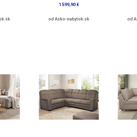
1 599,90 €
ok.sk
od Asko-nabytok.sk
od A