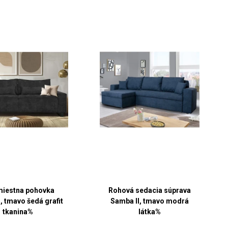
miestna pohovka
Rohová sedacia súprava
, tmavo šedá grafit
Samba II, tmavo modrá
tkanina%
látka%