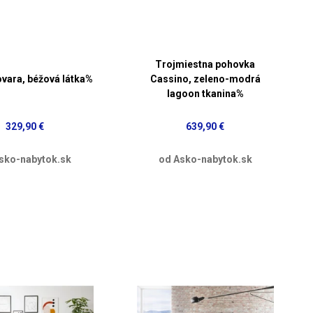
Trojmiestna pohovka
ovara, béžová látka%
Cassino, zeleno-modrá
lagoon tkanina%
329,90 €
639,90 €
sko-nabytok.sk
od Asko-nabytok.sk