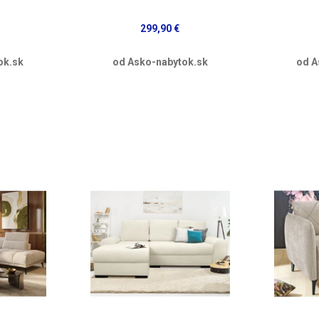
299,90 €
ok.sk
od Asko-nabytok.sk
od A