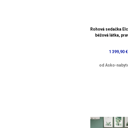
Rohová sedačka Elc
béžová látka, pr
1 399,90 €
od Asko-nabyt