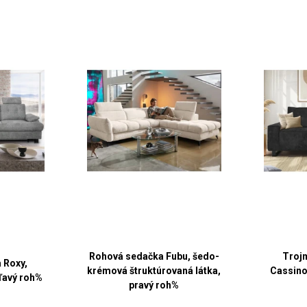
Rohová sedačka Fubu, šedo-
Troj
 Roxy,
krémová štruktúrovaná látka,
Cassino
 ľavý roh%
pravý roh%