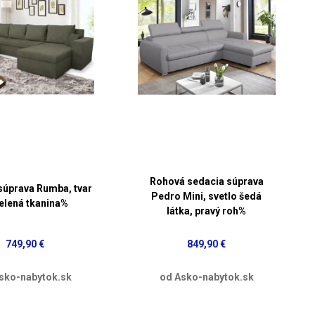
Rohová sedacia súprava
súprava Rumba, tvar
Pedro Mini, svetlo šedá
zelená tkanina%
látka, pravý roh%
749,90 €
849,90 €
sko-nabytok.sk
od Asko-nabytok.sk