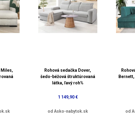
Miles,
Rohová sedačka Dover,
Rohová
rovaná
šedo-béžová štruktúrovaná
Bernett,
látka, ľavý roh%
1 149,90 €
ok.sk
od Asko-nabytok.sk
od A