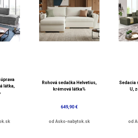
súprava
Rohová sedačka Helvetius,
Sedacia 
á látka,
krémová látka%
U, 
%
649,90 €
ok.sk
od Asko-nabytok.sk
od A