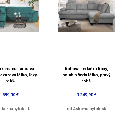
 sedacia súprava
Rohová sedačka Roxy,
 azurová látka, ľavý
holubia šedá látka, pravý
roh%
roh%
899,90 €
1 249,90 €
sko-nabytok.sk
od Asko-nabytok.sk