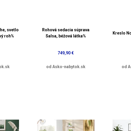
he, svetlo
Rohová sedacia súprava
Kreslo N
avý roh%
Salsa, béžová látka%
749,90 €
ok.sk
od Asko-nabytok.sk
od A