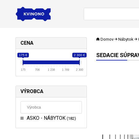
Domov
Nábytok
CENA
SEDACIE SÚPRA
175 €
2 300 €
175
706
1 238
1 769
2 300
VÝROBCA
ASKO - NÁBYTOK
182