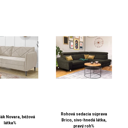
Rohová sedacia súprava
ák Novara, béžová
Brico, sivo-hnedá látka,
látka%
pravý roh%