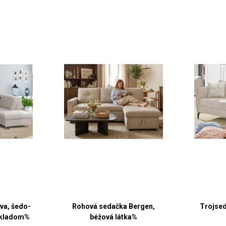
va, šedo-
Rohová sedačka Bergen,
Trojsed
ozkladom%
béžová látka%