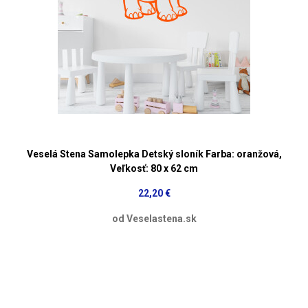
Veselá Stena Samolepka Detský sloník Farba: oranžová,
Veľkosť: 80 x 62 cm
22,20 €
od Veselastena.sk