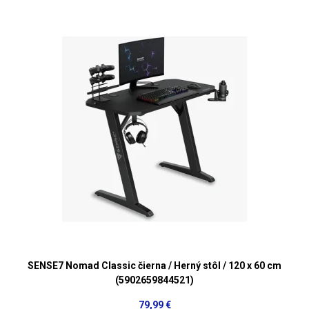
SENSE7 Nomad Classic čierna / Herný stôl / 120 x 60 cm
(5902659844521)
79,99 €