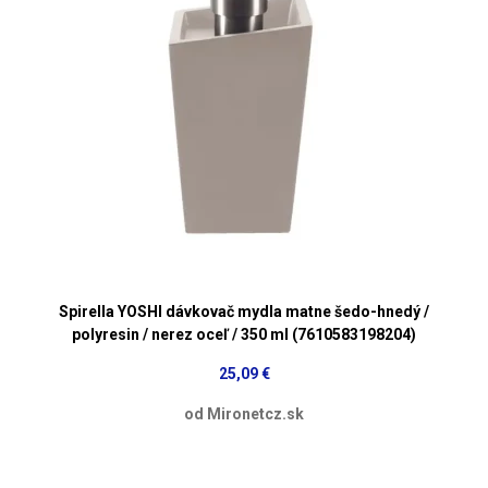
Spirella YOSHI dávkovač mydla matne šedo-hnedý /
polyresin / nerez oceľ / 350 ml (7610583198204)
25,09 €
od Mironetcz.sk