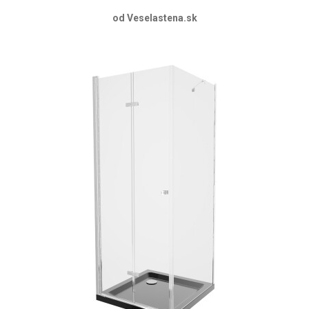
od Veselastena.sk