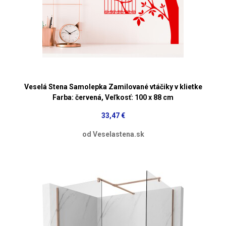
Veselá Stena Samolepka Zamilované vtáčiky v klietke
Farba: červená, Veľkosť: 100 x 88 cm
33,47 €
od Veselastena.sk