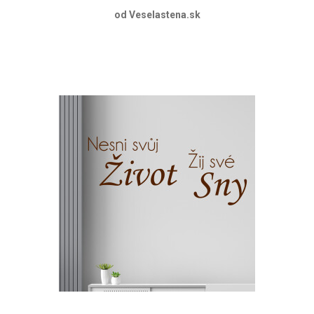
od Veselastena.sk