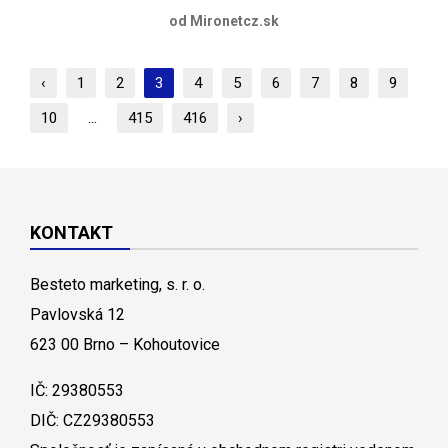
od Mironetcz.sk
‹
1
2
3
4
5
6
7
8
9
10
...
415
416
›
KONTAKT
Besteto marketing, s. r. o.
Pavlovská 12
623 00 Brno – Kohoutovice
IČ: 29380553
DIČ: CZ29380553