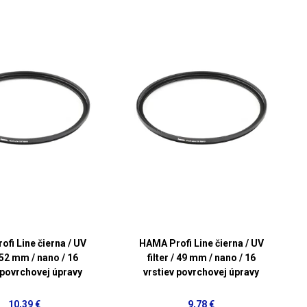
fi Line čierna / UV
HAMA Profi Line čierna / UV
/ 52 mm / nano / 16
filter / 49 mm / nano / 16
 povrchovej úpravy
vrstiev povrchovej úpravy
10,39 €
9,78 €