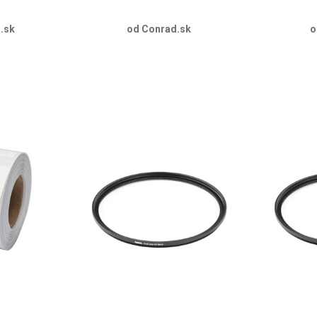
.sk
od Conrad.sk
o