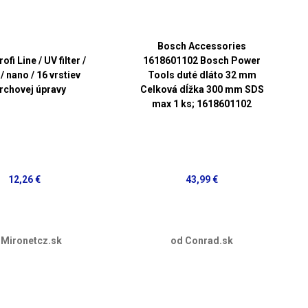
Bosch Accessories
fi Line / UV filter /
1618601102 Bosch Power
 nano / 16 vrstiev
Tools duté dláto 32 mm
rchovej úpravy
Celková dĺžka 300 mm SDS
max 1 ks; 1618601102
12,26 €
43,99 €
 Mironetcz.sk
od Conrad.sk