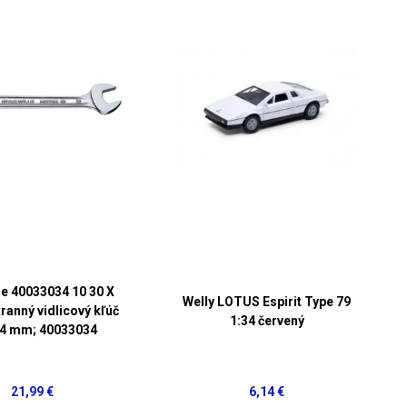
le 40033034 10 30 X
Welly LOTUS Espirit Type 79
ranný vidlicový kľúč
1:34 červený
34 mm; 40033034
21,99 €
6,14 €