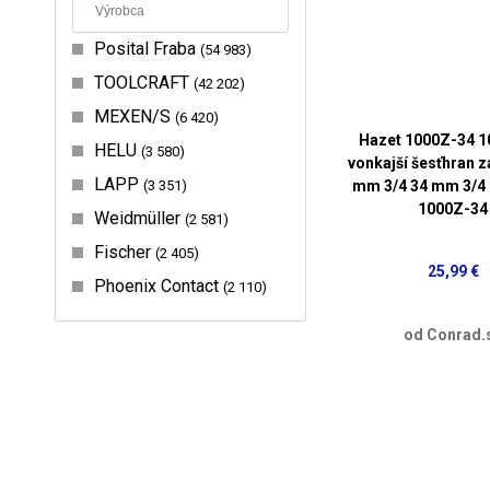
Posital Fraba
54 983
TOOLCRAFT
42 202
MEXEN/S
6 420
Hazet 1000Z-34 
HELU
3 580
vonkajší šesťhran 
LAPP
3 351
mm 3/4 34 mm 3/4 
1000Z-34
Weidmüller
2 581
Fischer
2 405
25,99 €
Phoenix Contact
2 110
od Conrad.