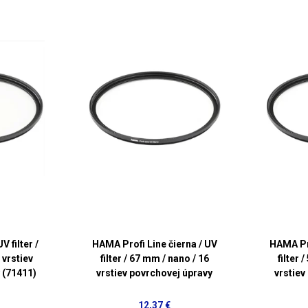
V filter /
HAMA Profi Line čierna / UV
HAMA Pro
 vrstiev
filter / 67 mm / nano / 16
filter 
 (71411)
vrstiev povrchovej úpravy
vrstiev
12,37 €