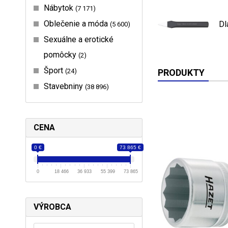
Nábytok
7 171
Oblečenie a móda
Dl
5 600
Sexuálne a erotické
pomôcky
2
Šport
24
PRODUKTY
Stavebniny
38 896
CENA
0 €
73 865 €
0
18 466
36 933
55 399
73 865
VÝROBCA