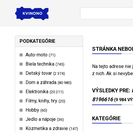
PODKATEGÓRIE
STRÁNKA NEBOL
Auto-moto
71
Biela technika
745
Na tejto adrese nie
Detský tovar
z nich. Ak si nevybe
2 374
Dom a záhrada
80 980
VÝSLEDKY PRE:
Elektronika
20 211
8196616
(9 984 V
Filmy, knihy, hry
20
Hobby
60
KATEGÓRIE
Jedlo a nápoje
36
Kozmetika a zdravie
147