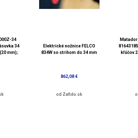
1000Z-34
Matador
zásuvka 34
Elektrické nožnice FELCO
81643185
(20 mm);
834W so strihom do 34 mm
kľúčov 2
862,08 €
sk
od Zafido.sk
o