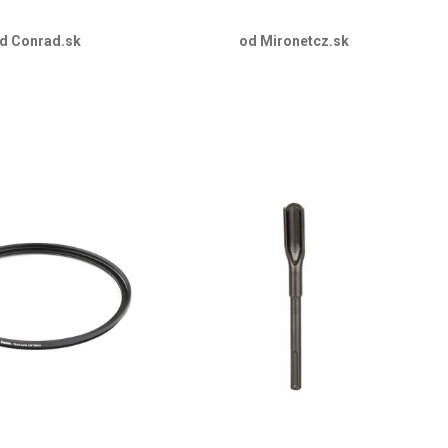
d Conrad.sk
od Mironetcz.sk