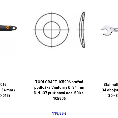
TOOLCRAFT 105906 pružná
-015
Stahlwil
podložka Vnútorný Ø: 34 mm
0-34 mm /
34 obojst
DIN 137 pružinová ocel 50 ks;
3-015)
30 - 
105906
119,99 €