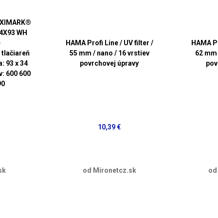
EXIMARK®
34X93 WH
e
HAMA Profi Line / UV filter /
HAMA Pro
tlačiareň
55 mm / nano / 16 vrstiev
62 mm /
: 93 x 34
povrchovej úpravy
pov
: 600 600
90
10,39 €
sk
od Mironetcz.sk
od