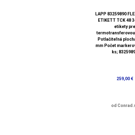
LAPP 83259890 FL
ETIKETT TCK 48 
etikety pr
termotransferovou 
Potlačiteľná plocha
mm Počet markerov
ks; 832598
259,00 €
od Conrad.