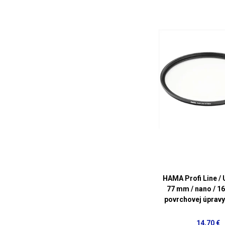
HAMA Profi Line / U
77 mm / nano / 16
povrchovej úpravy
14,70 €