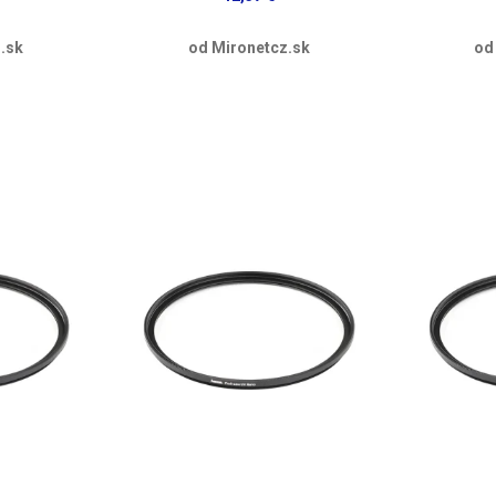
.sk
od Mironetcz.sk
od