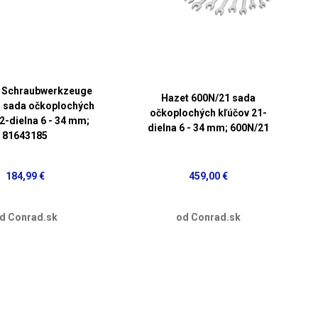
 Schraubwerkzeuge
Hazet 600N/21 sada
 sada očkoplochých
očkoplochých kľúčov 21-
2-dielna 6 - 34 mm;
dielna 6 - 34 mm; 600N/21
81643185
184,99 €
459,00 €
d Conrad.sk
od Conrad.sk