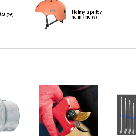
Helmy a prilby
áta
(26)
na in-line
(3)