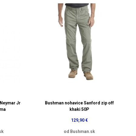
 Neymar Jr
Bushman nohavice Sanford zip off
uma
khaki 50P
129,90 €
sk
od Bushman.sk