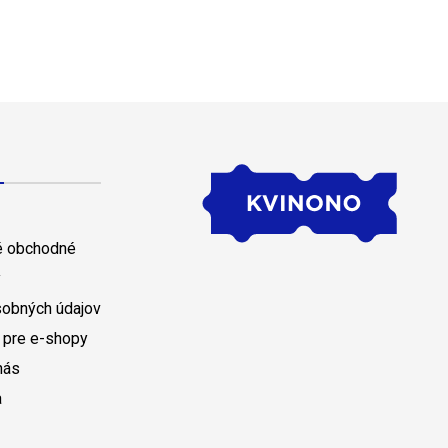
 obchodné
y
sobných údajov
 pre e-shopy
nás
a