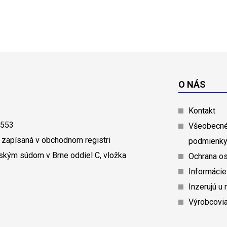
O NÁS
Kontakt
0553
Všeobecné
 zapísaná v obchodnom registri
podmienk
ským súdom v Brne oddiel C, vložka
Ochrana o
Informácie
Inzerujú u 
Výrobcovi