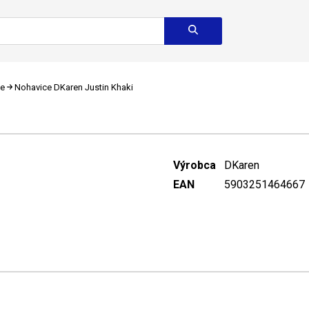
ce
Nohavice DKaren Justin Khaki
Výrobca
DKaren
EAN
5903251464667