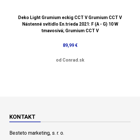
Deko Light Grumium eckig CCT V Grumium CCT V
Nástenné svítidlo En.trieda 2021: F (A - G) 10 W
tmavosivá; Grumium CCT V
89,99 €
od Conrad.sk
KONTAKT
Besteto marketing, s. r. o.