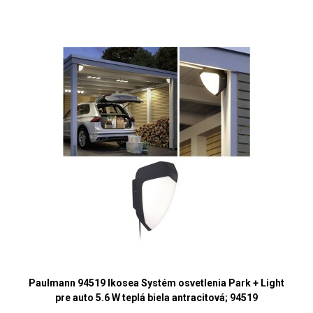
Paulmann 94519 Ikosea Systém osvetlenia Park + Light
pre auto 5.6 W teplá biela antracitová; 94519