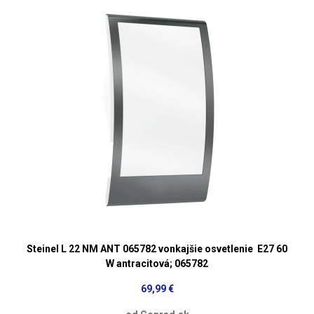
Steinel L 22 NM ANT 065782 vonkajšie osvetlenie E27 60
W antracitová; 065782
69,99 €