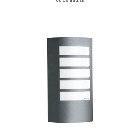
od Conrad.sk