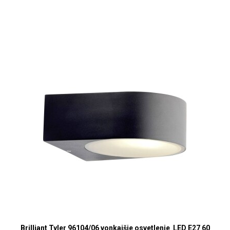
Brilliant Tyler 96104/06 vonkajšie osvetlenie LED E27 60