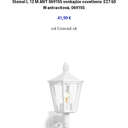
Steinel L 12 M ANT 069155 vonkajšie osvetlenie E27 60
W antracitová; 069155
41,99 €
od Conrad.sk