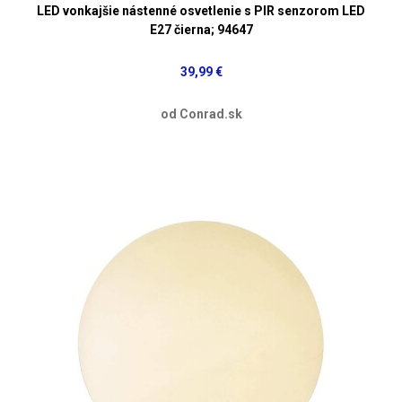
LED vonkajšie nástenné osvetlenie s PIR senzorom LED
E27 čierna; 94647
39,99 €
od Conrad.sk