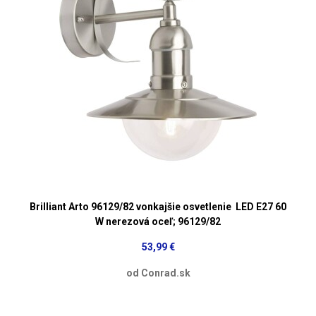
Brilliant Arto 96129/82 vonkajšie osvetlenie LED E27 60
W nerezová oceľ; 96129/82
53,99 €
od Conrad.sk