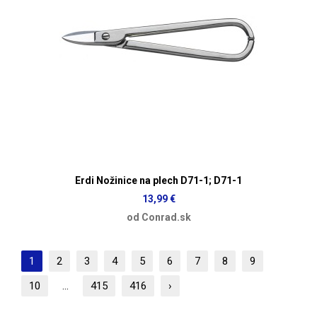
Erdi Nožinice na plech D71-1; D71-1
13,99 €
od Conrad.sk
1
2
3
4
5
6
7
8
9
10
...
415
416
›