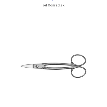
od Conrad.sk