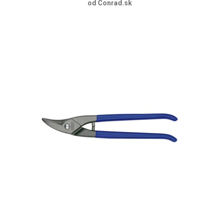
od Conrad.sk