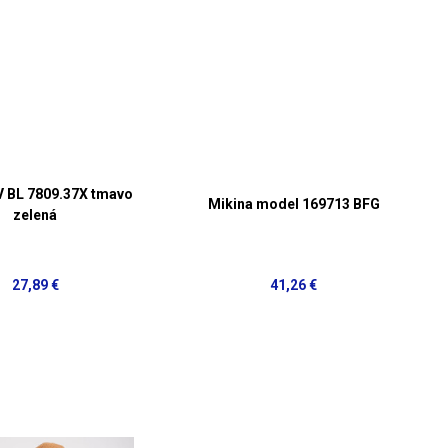
V BL 7809.37X tmavo
Mikina model 169713 BFG
zelená
27,89 €
41,26 €