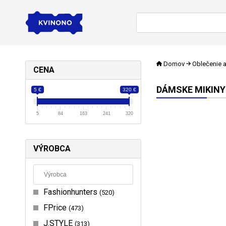
Domov
Oblečenie 
CENA
DÁMSKE MIKINY
5 €
320 €
5
84
163
241
320
VÝROBCA
Fashionhunters
520
FPrice
473
J.STYLE
313