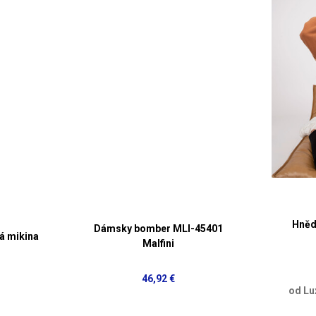
Hněd
Dámsky bomber MLI-45401
á mikina
Malfini
46,92 €
od Lu