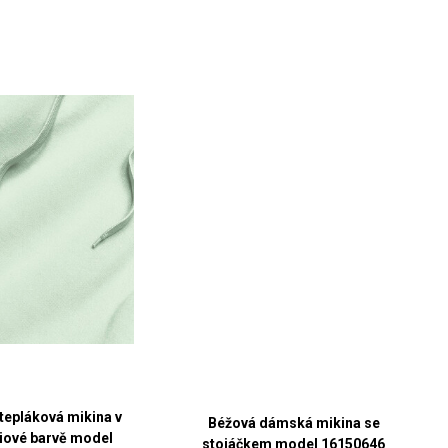
tepláková mikina v
Béžová dámská mikina se
ciové barvě model
stojáčkem model 16150646