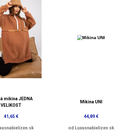
á mikina JEDNA
Mikina UNI
VELIKOST
41,65 €
44,89 €
xusnabielizen.sk
od Luxusnabielizen.sk