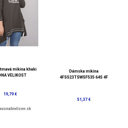
tmavá mikina khaki
Dámska mikina
DNA VELIKOST
4FSS23TSWSF535 64S 4F
19,79 €
51,37 €
xusnabielizen.sk