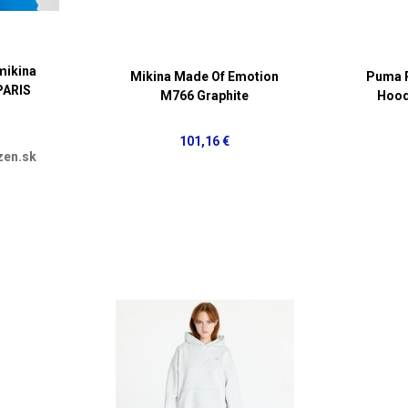
mikina
Mikina Made Of Emotion
Puma 
PARIS
M766 Graphite
Hood
101,16 €
zen.sk