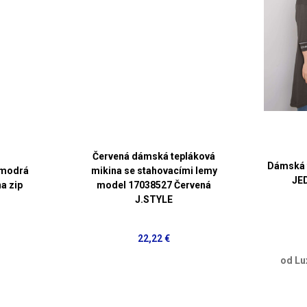
Červená dámská tepláková
Dámská 
 modrá
mikina se stahovacími lemy
JE
a zip
model 17038527 Červená
J.STYLE
22,22 €
od Lu