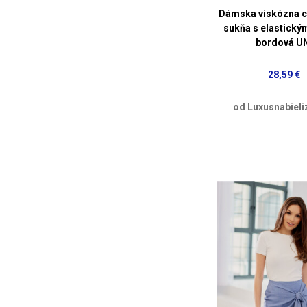
Dámska viskózna 
sukňa s elastick
bordová U
28,59 €
od Luxusnabieli