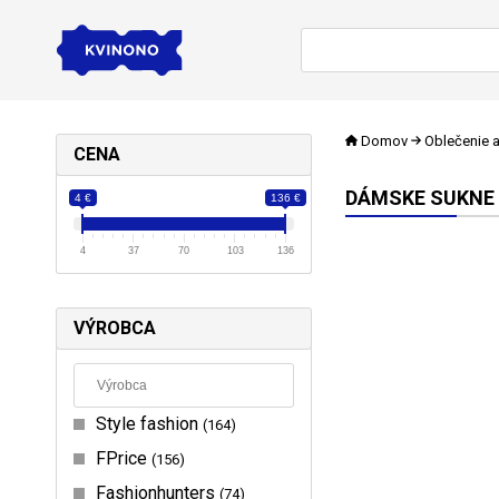
Domov
Oblečenie 
CENA
DÁMSKE SUKNE
4 €
136 €
4
37
70
103
136
VÝROBCA
Style fashion
164
FPrice
156
Fashionhunters
74