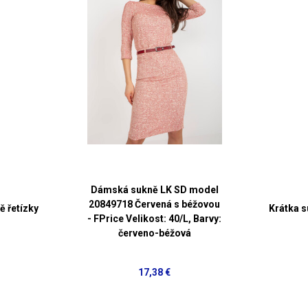
Dámská sukně LK SD model
20849718 Červená s béžovou
ě řetízky
Krátka 
- FPrice Velikost: 40/L, Barvy:
červeno-béžová
17,38 €