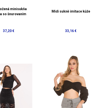
kožená minisukňa
Midi sukně imitace kůže
a so šnurovaním
37,20 €
33,16 €