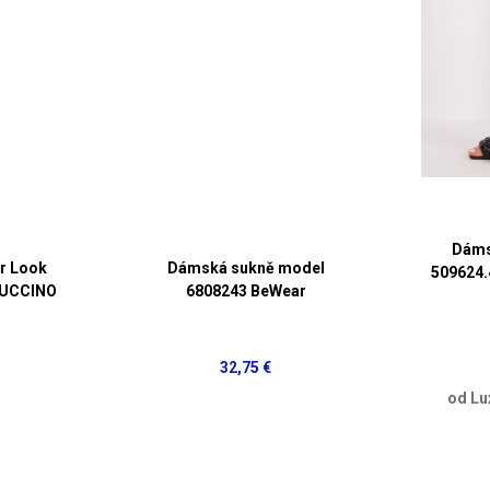
Dáms
r Look
Dámská sukně model
509624.
PUCCINO
6808243 BeWear
32,75 €
od Lu