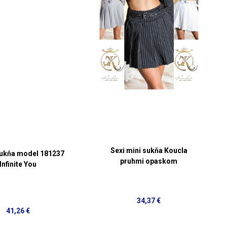
Sexi mini sukňa Koucla
sukňa model 181237
pruhmi opaskom
Infinite You
34,37 €
41,26 €