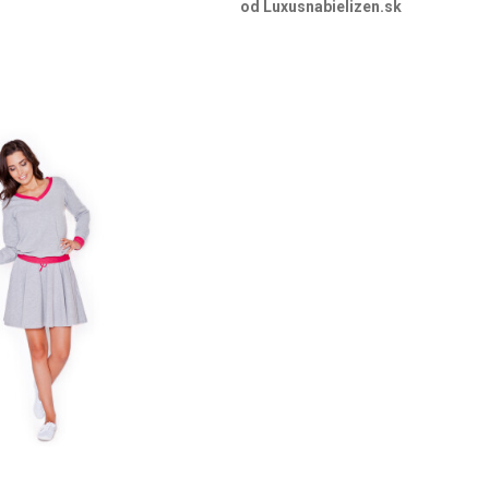
od Luxusnabielizen.sk