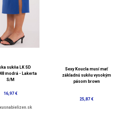
ka sukňa LK SD
Sexy Koucla musí mať
48 modrá - Lakerta
základnú sukňu vysokým
S/M
pásom brown
16,97 €
25,87 €
xusnabielizen.sk