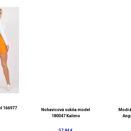
l 166977
Nohavicová sukňa model
Modrá
a
180047 Kalimo
Ang
57,84 €