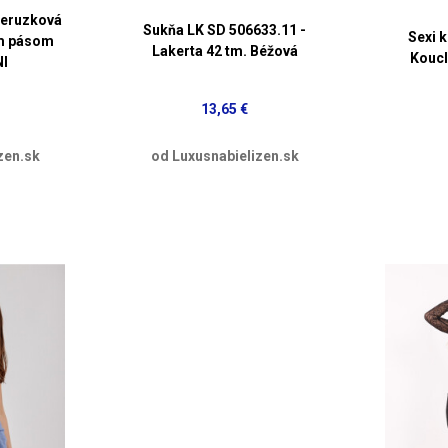
ceruzková
Sukňa LK SD 506633.11 -
Sexi 
ým pásom
Lakerta 42 tm. Béžová
Koucl
NI
13,65 €
zen.sk
od Luxusnabielizen.sk