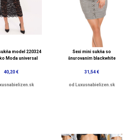
sukňa model 220324
Sexi mini sukňa so
ko Moda universal
šnurovaním blackwhite
40,20 €
31,54 €
xusnabielizen.sk
od Luxusnabielizen.sk