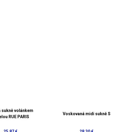
 sukně volánkem
Voskovaná midi sukně S
elou RUE PARIS
25,87 €
28,30 €