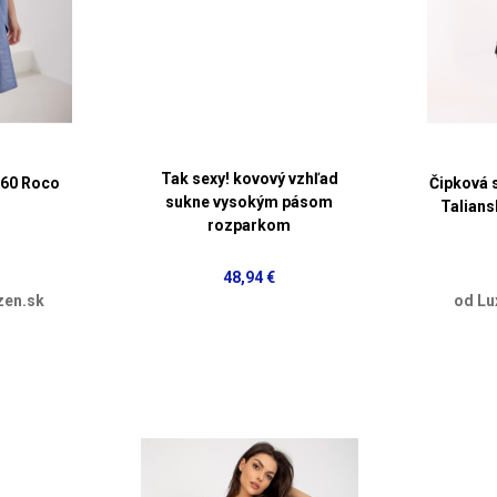
Tak sexy! kovový vzhľad
560 Roco
Čipková 
sukne vysokým pásom
Talians
rozparkom
48,94 €
zen.sk
od Lu