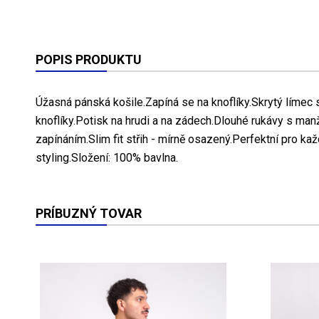
POPIS PRODUKTU
Úžasná pánská košile.Zapíná se na knoflíky.Skrytý límec
knoflíky.Potisk na hrudi a na zádech.Dlouhé rukávy s man
zapínáním.Slim fit střih - mírně osazený.Perfektní pro ka
styling.Složení: 100% bavlna.
PRÍBUZNÝ TOVAR