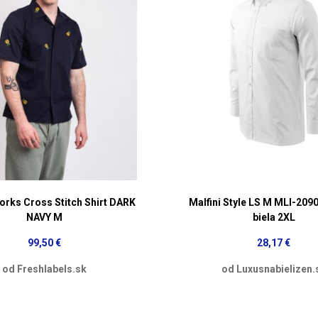
orks Cross Stitch Shirt DARK
Malfini Style LS M MLI-209
NAVY M
biela 2XL
99,50 €
28,17 €
od Freshlabels.sk
od Luxusnabielizen.