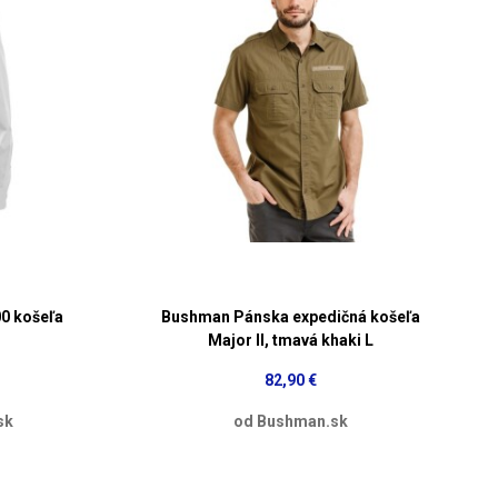
00 košeľa
Bushman Pánska expedičná košeľa
Major II, tmavá khaki L
82,90 €
sk
od Bushman.sk