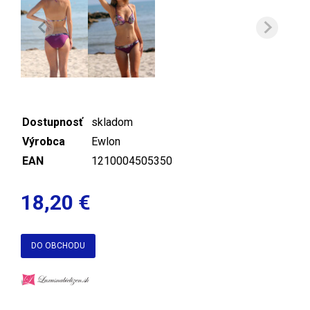
Dostupnosť
skladom
Výrobca
Ewlon
EAN
1210004505350
18,20 €
DO OBCHODU