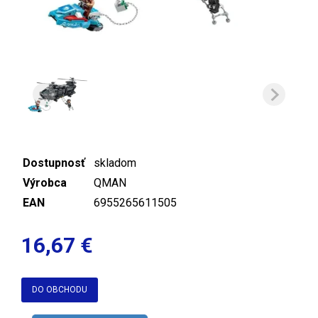
Dostupnosť
skladom
Výrobca
QMAN
EAN
6955265611505
16,67 €
DO OBCHODU