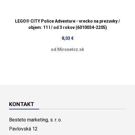
LEGO® CITY Police Adventure - vrecko na prezuvky /
objem: 11 l / od 3 rokov (6010034-2205)
8,03 €
od Mironetcz.sk
KONTAKT
Besteto marketing, s. r. o.
Pavlovská 12