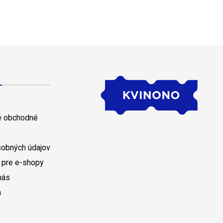
 obchodné
y
sobných údajov
 pre e-shopy
nás
a