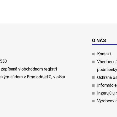
O NÁS
Kontakt
0553
Všeobecné
 zapísaná v obchodnom registri
podmienk
ským súdom v Brne oddiel C, vložka
Ochrana o
Informácie
Inzerujú u 
Výrobcovi