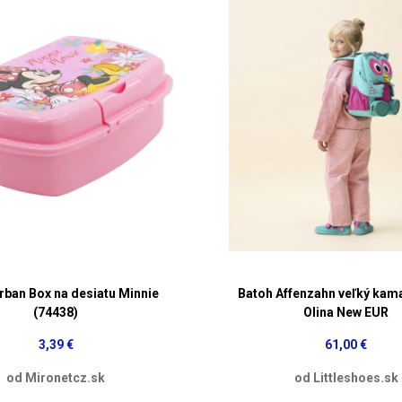
ban Box na desiatu Minnie
Batoh Affenzahn veľký kam
(74438)
Olina New EUR
3,39 €
61,00 €
od Mironetcz.sk
od Littleshoes.sk