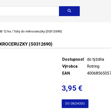
HB 12 ks / Tuhy do mikroceruzky (S0312690)
IKROCERUZKY (S0312690)
Dostupnosť
do týždňa
Výrobca
Rotring
EAN
4006856505
3,95 €
DO OBCHODU