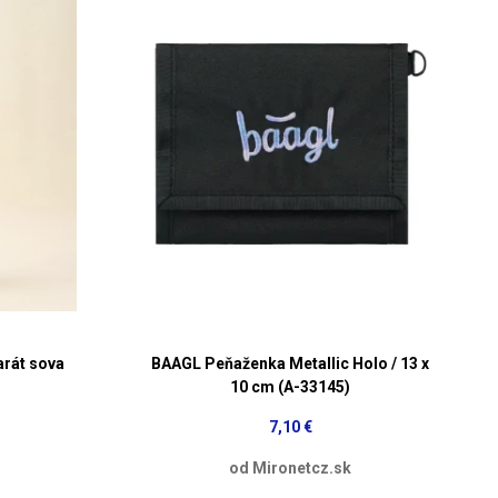
arát sova
BAAGL Peňaženka Metallic Holo / 13 x
10 cm (A-33145)
7,10 €
od Mironetcz.sk