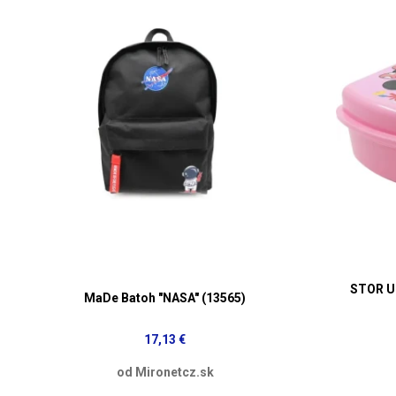
STOR Ur
MaDe Batoh "NASA" (13565)
17,13 €
od Mironetcz.sk