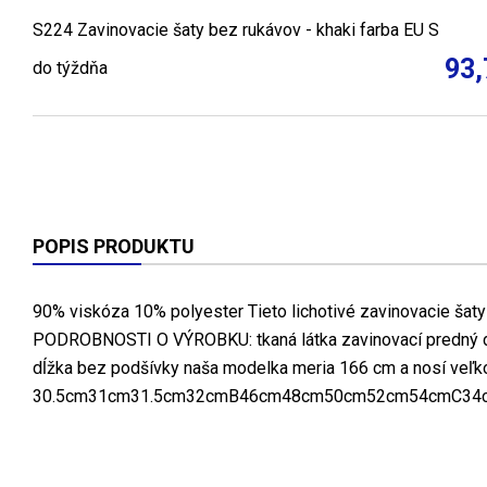
S224 Zavinovacie šaty bez rukávov - khaki farba EU S
93,
do týždňa
POPIS PRODUKTU
90% viskóza 10% polyester Tieto lichotivé zavinovacie šaty
PODROBNOSTI O VÝROBKU: tkaná látka zavinovací predný d
dĺžka bez podšívky naša modelka meria 166 cm a nosí 
30.5cm31cm31.5cm32cmB46cm48cm50cm52cm54cmC3