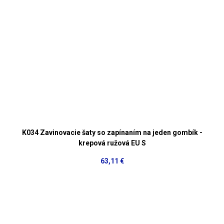
K034 Zavinovacie šaty so zapínaním na jeden gombík -
krepová ružová EU S
63,11 €