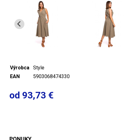
Výrobca
Style
EAN
5903068474330
od 93,73 €
PONUKY