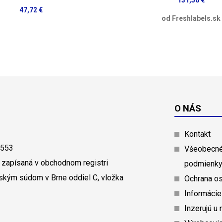
131,50 €
47,72 €
od Freshlabels.sk
O NÁS
Kontakt
0553
Všeobecné
 zapísaná v obchodnom registri
podmienk
ským súdom v Brne oddiel C, vložka
Ochrana o
Informácie
Inzerujú u 