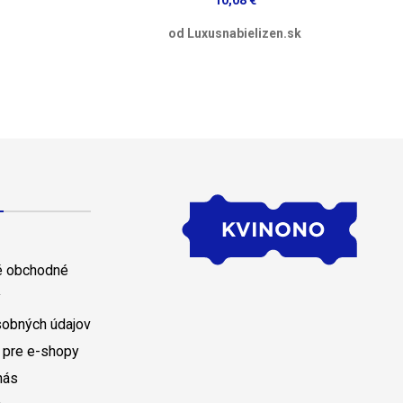
10,08 €
od Luxusnabielizen.sk
 obchodné
y
sobných údajov
 pre e-shopy
nás