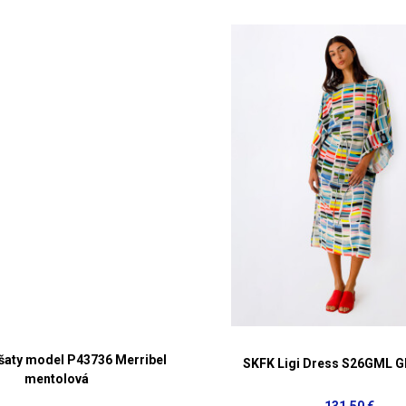
aty model P43736 Merribel
SKFK Ligi Dress S26GML 
mentolová