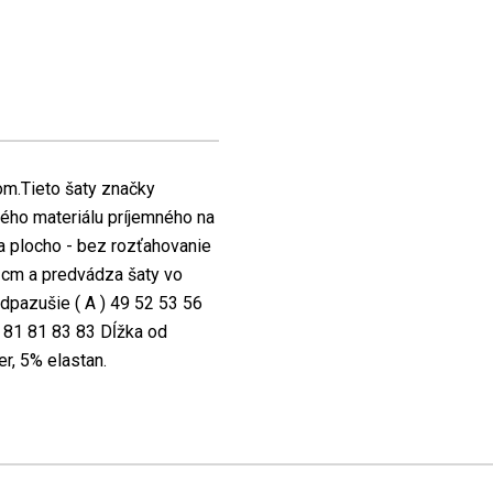
m.Tieto šaty značky
ho materiálu príjemného na
a plocho - bez rozťahovanie
5 cm a predvádza šaty vo
pazušie ( A ) 49 52 53 56
0 81 81 83 83 Dĺžka od
r, 5% elastan.