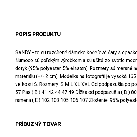
POPIS PRODUKTU
SANDY - to sú rozšírené dámske košeľové šaty s opasko
Numoco sú poľským výrobkom a sú ušité zo svetlo modré
dotyk (95% polyester, 5% elastan). Rozmery sú merané n
materiálu (+/- 2 cm). Modelka na fotografii je vysoká 16
veľkosti S. Rozmery: S M L XL XXL Od podpazušia po pod
57 Pas ( B ) 41 42 44 47 49 Dĺžka od podpazušia ( D ) 8
ramena ( E ) 102 103 105 106 107 Zloženie: 95% polyeste
PRÍBUZNÝ TOVAR