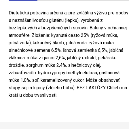
Dietetická potravina určená aj pre zvláštnu výživu pre osoby
s neznášanlivosťou gluténu (lepku), vyrobená z
bezlepkových a bezpšeničných surovín. Balený v ochrannej
atmosfére. Zloženie: kysnuté cesto 25% (ryžová múka,
pitná voda), kukuričný škrob, pitná voda, ryžová múka,
slnečnicové semena 6,5%, ľanová semienka 6,5%, jablčná
vláknina, múka z quinoi 2,6%, jablčný extrakt, pekárske
droždie, sorghum múka 2,4%, slnečnicový olej,
zahusťovadlo: hydroxypropylmethylcelulosa; gaštanová
múka 1,0%, soľ, karamelizovaný cukor. Môže obsahovať
stopy sóji a lupiny (vlčieho bôbu). BEZ LAKTÓZY. Chlieb má
kratšiu dobu trvanlivosti.