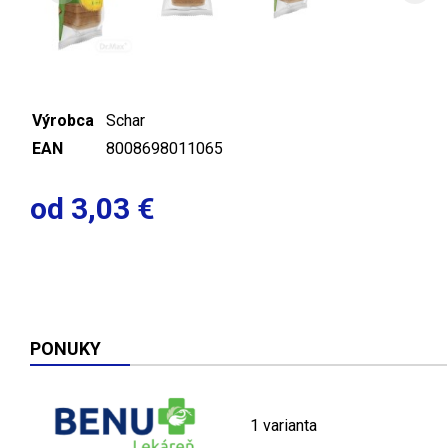
Výrobca
Schar
EAN
8008698011065
od 3,03 €
PONUKY
1 varianta