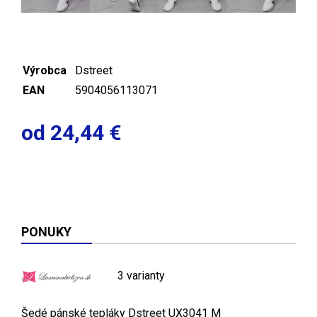
Výrobca
Dstreet
EAN
5904056113071
od 24,44 €
PONUKY
3 varianty
Šedé pánské tepláky Dstreet UX3041 M