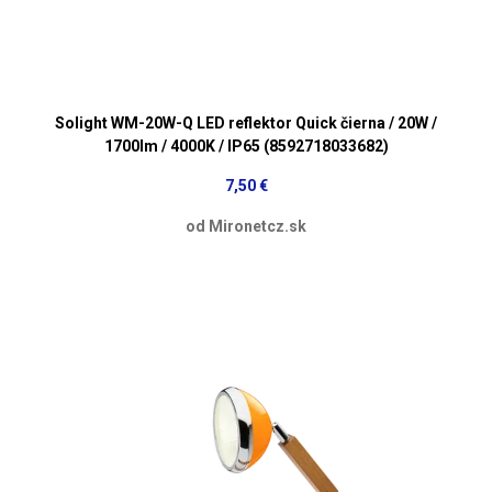
Solight WM-20W-Q LED reflektor Quick čierna / 20W /
1700lm / 4000K / IP65 (8592718033682)
7,50 €
od Mironetcz.sk