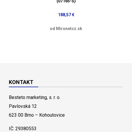
(07165-S)
188,57 €
od Mironetcz.sk
KONTAKT
Besteto marketing, s. r. o.
Pavlovská 12
623 00 Brno – Kohoutovice
IČ: 29380553