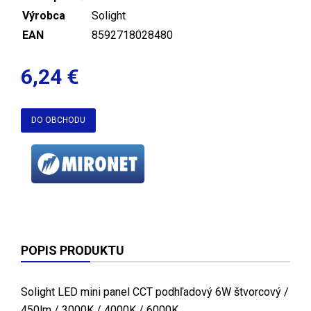
Výrobca
Solight
EAN
8592718028480
6,24 €
DO OBCHODU
POPIS PRODUKTU
Solight LED mini panel CCT podhľadový 6W štvorcový /
450lm / 3000K / 4000K / 6000K