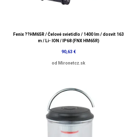
Fenix ??HM65R / Čelové svietidlo / 1400 lm / dosvit 163
m / Li- ION / IP68 (FNX HM65R)
90,63 €
od Mironetcz.sk