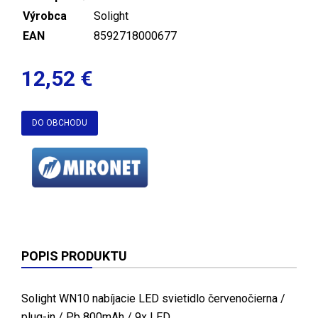
Výrobca
Solight
EAN
8592718000677
12,52 €
DO OBCHODU
POPIS PRODUKTU
Solight WN10 nabíjacie LED svietidlo červenočierna /
plug-in / Pb 800mAh / 9x LED