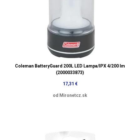
Coleman BatteryGuard 200L LED Lampa/IPX 4/200 lm
(2000033873)
17,31 €
od Mironetcz.sk