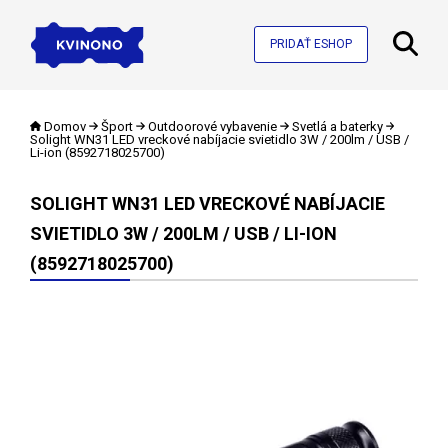
PRIDAŤ ESHOP
Domov
Šport
Outdoorové vybavenie
Svetlá a baterky
Solight WN31 LED vreckové nabíjacie svietidlo 3W / 200lm / USB /
Li-ion (8592718025700)
SOLIGHT WN31 LED VRECKOVÉ NABÍJACIE
SVIETIDLO 3W / 200LM / USB / LI-ION
(8592718025700)