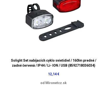
Solight Set nabíjacích cyklo svietidiel / 160lm predné /
zadné červená / IP44 / Li- ION / USB (8592718036034)
12,14 €
od Mironetcz.sk