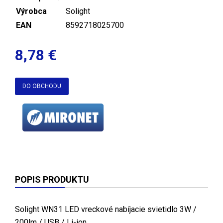
Výrobca
Solight
EAN
8592718025700
8,78 €
DO OBCHODU
POPIS PRODUKTU
Solight WN31 LED vreckové nabíjacie svietidlo 3W /
200lm / USB / Li-ion