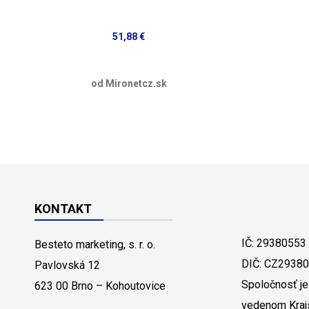
51,88 €
od Mironetcz.sk
KONTAKT
IČ: 29380553
Besteto marketing, s. r. o.
DIČ: CZ2938
Pavlovská 12
Spoločnosť je
623 00 Brno – Kohoutovice
vedenom Kraj