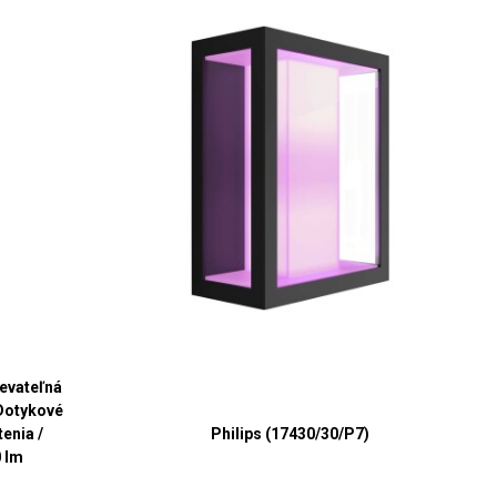
evateľná
 Dotykové
tenia /
Philips (17430/30/P7)
0 lm