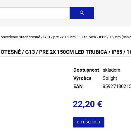
osvetlenie prachotesné / G13 / pre 2x 150cm LED trubica / IP65 / 160cm (85
SNÉ / G13 / PRE 2X 150CM LED TRUBICA / IP65 / 1
Dostupnosť
skladom
Výrobca
Solight
EAN
8592718021
22,20 €
DO OBCHODU