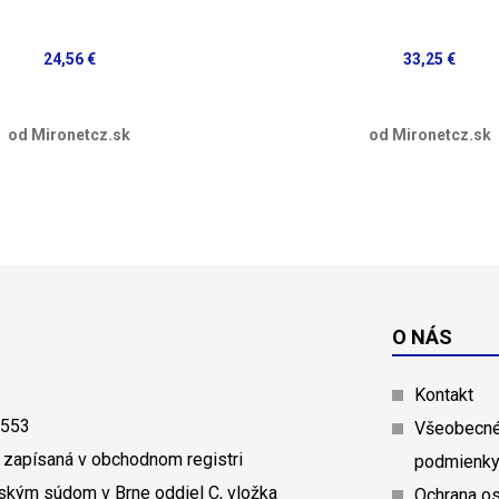
24,56 €
33,25 €
od Mironetcz.sk
od Mironetcz.sk
O NÁS
Kontakt
0553
Všeobecné
 zapísaná v obchodnom registri
podmienk
ským súdom v Brne oddiel C, vložka
Ochrana o