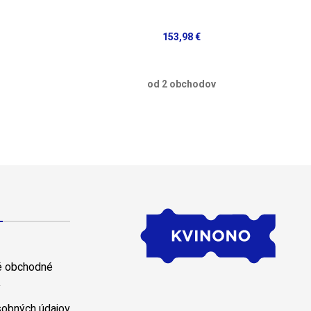
153,98 €
od 2 obchodov
 obchodné
y
sobných údajov