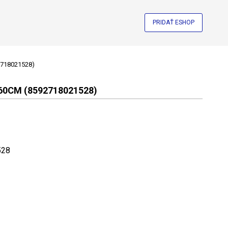
PRIDAŤ ESHOP
92718021528)
60CM (8592718021528)
528