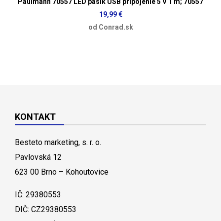
Paulmann 70557 LED pásik USB pripojenie 5 V 1 m; 70557
19,99 €
od Conrad.sk
KONTAKT
Besteto marketing, s. r. o.
Pavlovská 12
623 00 Brno – Kohoutovice
IČ: 29380553
DIČ: CZ29380553