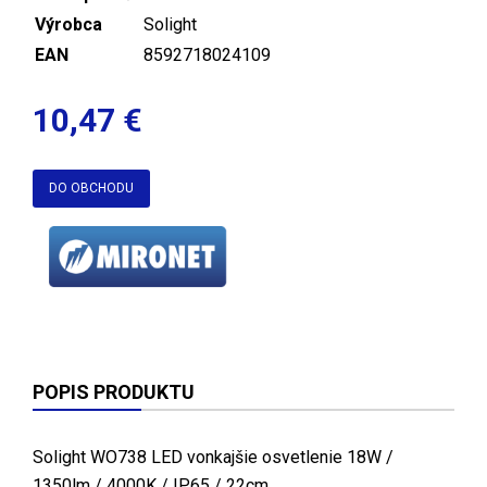
Výrobca
Solight
EAN
8592718024109
10,47 €
DO OBCHODU
POPIS PRODUKTU
Solight WO738 LED vonkajšie osvetlenie 18W /
1350lm / 4000K / IP65 / 22cm