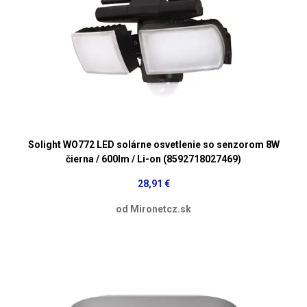
Solight WO772 LED solárne osvetlenie so senzorom 8W
čierna / 600lm / Li-on (8592718027469)
28,91 €
od Mironetcz.sk