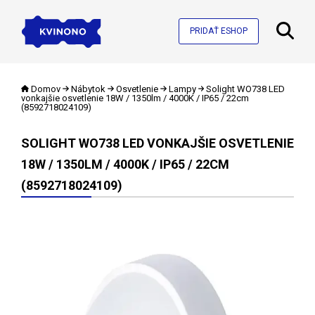
PRIDAŤ ESHOP
Domov
Nábytok
Osvetlenie
Lampy
Solight WO738 LED
vonkajšie osvetlenie 18W / 1350lm / 4000K / IP65 / 22cm
(8592718024109)
SOLIGHT WO738 LED VONKAJŠIE OSVETLENIE
18W / 1350LM / 4000K / IP65 / 22CM
(8592718024109)