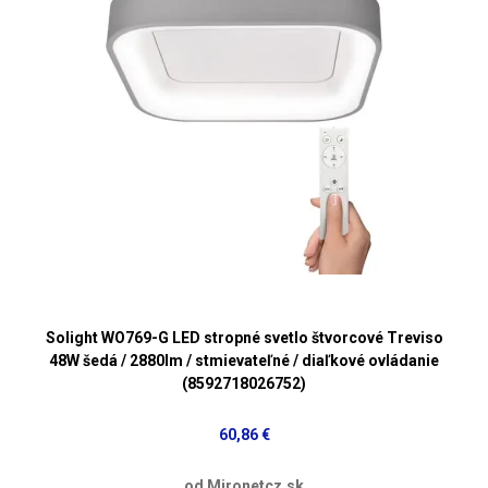
Solight WO769-G LED stropné svetlo štvorcové Treviso
48W šedá / 2880lm / stmievateľné / diaľkové ovládanie
(8592718026752)
60,86 €
od Mironetcz.sk