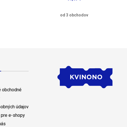
od 3 obchodov
 obchodné
y
sobných údajov
 pre e-shopy
nás