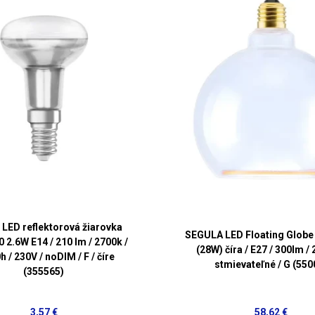
LED reflektorová žiarovka
SEGULA LED Floating Globe
 2.6W E14 / 210 lm / 2700k /
(28W) číra / E27 / 300lm /
 / 230V / noDIM / F / číre
stmievateľné / G (550
(355565)
3,57 €
58,62 €