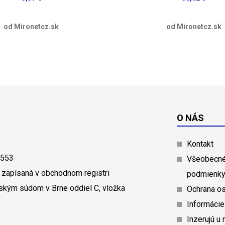
od Mironetcz.sk
od Mironetcz.sk
O NÁS
Kontakt
0553
Všeobecné
 zapísaná v obchodnom registri
podmienk
ským súdom v Brne oddiel C, vložka
Ochrana o
Informácie
Inzerujú u 