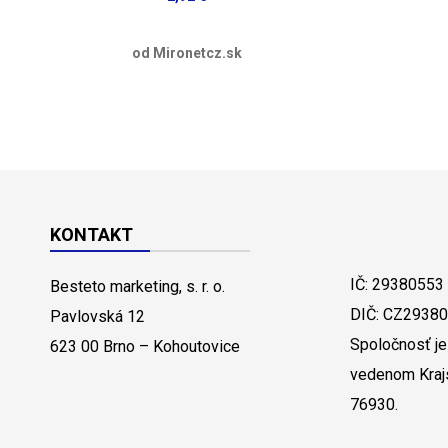
od Mironetcz.sk
KONTAKT
IČ: 29380553
Besteto marketing, s. r. o.
DIČ: CZ2938
Pavlovská 12
Spoločnosť je
623 00 Brno – Kohoutovice
vedenom Kraj
76930.