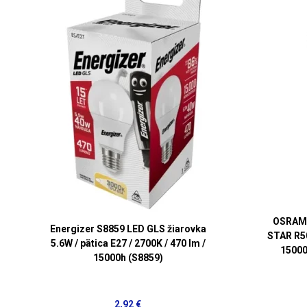
OSRAM 
Energizer S8859 LED GLS žiarovka
STAR R50
5.6W / pätica E27 / 2700K / 470 lm /
15000h
15000h (S8859)
2,92 €