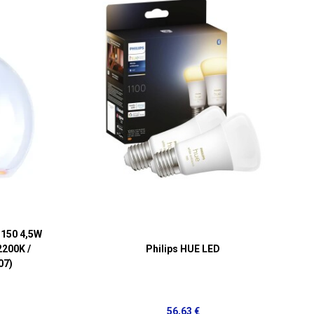
 150 4,5W
 2200K /
Philips HUE LED
07)
56,63 €