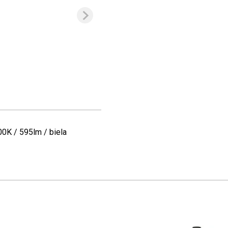
0K / 595lm / biela