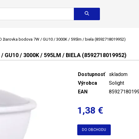
 žiarovka bodova 7W / GU10 / 3000K / 595lm / biela (8592718019952)
GU10 / 3000K / 595LM / BIELA (8592718019952)
Dostupnosť
skladom
Výrobca
Solight
EAN
8592718019
1,38 €
DO OBCHODU