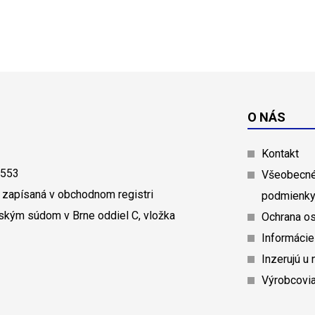
O NÁS
Kontakt
0553
Všeobecné
 zapísaná v obchodnom registri
podmienk
ským súdom v Brne oddiel C, vložka
Ochrana o
Informácie
Inzerujú u 
Výrobcovi