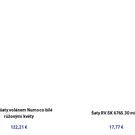
 šaty volánem Numoco bílé
Šaty RV SK 6765.30 mi
růžovými květy
122,21 €
17,77 €