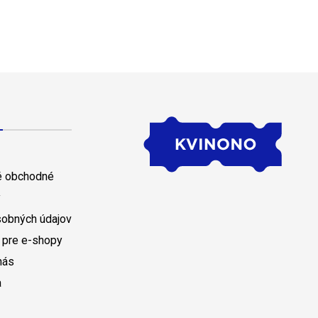
 obchodné
y
sobných údajov
 pre e-shopy
nás
a