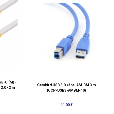
SB-C (M) -
Gembird USB 3.0 kábel AM-BM 3 m
2.0 / 2 m
(CCP-USB3-AMBM-10)
11,00 €