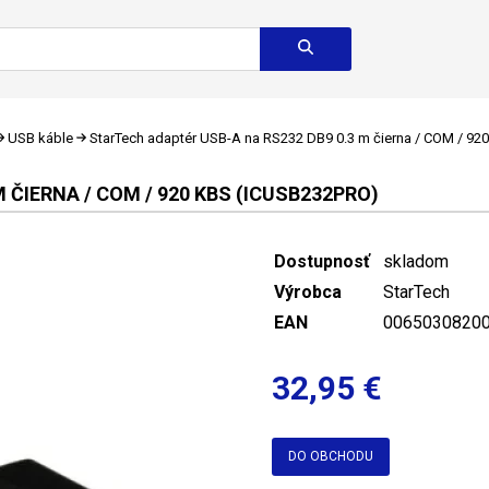
USB káble
StarTech adaptér USB-A na RS232 DB9 0.3 m čierna / COM / 92
 ČIERNA / COM / 920 KBS (ICUSB232PRO)
Dostupnosť
skladom
Výrobca
StarTech
EAN
0065030820
32,95 €
DO OBCHODU