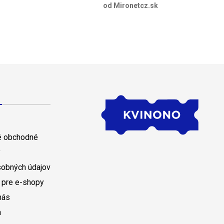
od Mironetcz.sk
 obchodné
y
sobných údajov
 pre e-shopy
nás
a