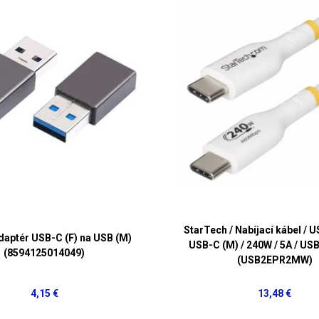
StarTech / Nabíjací kábel / U
daptér USB-C (F) na USB (M)
USB-C (M) / 240W / 5A / USB 
(8594125014049)
(USB2EPR2MW)
4,15 €
13,48 €