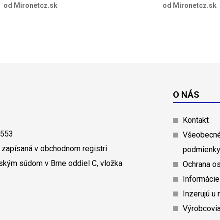
od Mironetcz.sk
od Mironetcz.sk
O NÁS
Kontakt
0553
Všeobecné
 zapísaná v obchodnom registri
podmienk
ským súdom v Brne oddiel C, vložka
Ochrana o
Informácie
Inzerujú u 
Výrobcovi