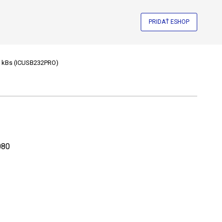
PRIDAŤ ESHOP
0 kBs (ICUSB232PRO)
080