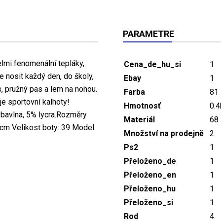
PARAMETRE
lmi fenomenální tepláky,
Cena_de_hu_si
1
 nosit každý den, do školy,
Ebay
1
, pružný pas a lem na nohou.
Farba
81
je sportovní kalhoty!
Hmotnosť
0.4
 bavlna, 5% lycra.Rozměry
Materiál
68
cm Velikost boty: 39 Model
Množství na prodejně
2
Ps2
1
Přeloženo_de
1
Přeloženo_en
1
Přeloženo_hu
1
Přeloženo_si
1
Rod
4