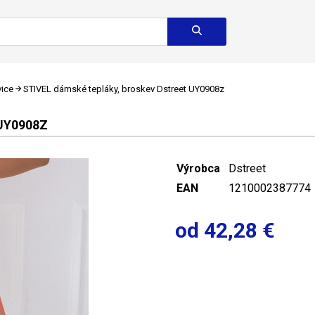
ice
STIVEL dámské tepláky, broskev Dstreet UY0908z
UY0908Z
Výrobca
Dstreet
EAN
1210002387774
od 42,28 €