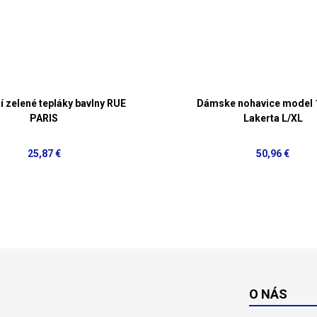
í zelené tepláky bavlny RUE
Dámske nohavice model 
PARIS
Lakerta L/XL
25,87 €
50,96 €
O NÁS