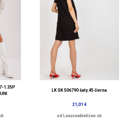
7-1.35P
LK SK 506790 šaty.45 čierna
 UNI
21,01 €
sk
od Luxusnabielizen.sk