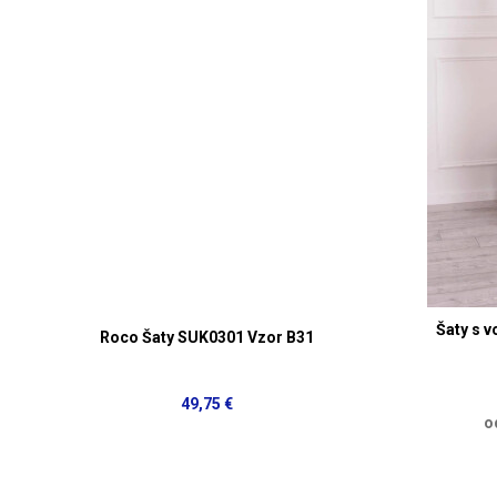
Šaty s v
Roco Šaty SUK0301 Vzor B31
49,75 €
o