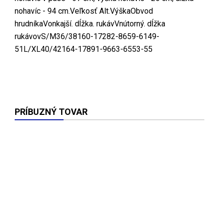
nohavíc - 94 cm.Veľkosť Alt.VýškaObvod
hrudníkaVonkajší. dĺžka. rukávVnútorný. dĺžka
rukávovS/M36/38160-17282-8659-6149-
51L/XL40/42164-17891-9663-6553-55
PRÍBUZNÝ TOVAR