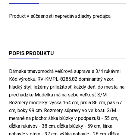
Produkt v súčasnosti nepredáva žiadny predajca.
POPIS PRODUKTU
Dámska tmavomodrá velúrová súprava s 3/4 rukávmi.
Kód výrobku: RV-KMPL-8285.82 dominantný vzor:
hladký štýl: ležérny príležitosť: každý deň, do mesta, na
prechádzku Modelka má na sebe veľkosť S/M.
Rozmery modelky: výška 164 cm, prsia 86 cm, pás 67
cm, boky 99 cm. Rozmery súpravy vo veľkosti S/M
merané na plocho: šírka blúzky v podpazuší - 55 cm,
dĺžka rukávov - 38 cm, dĺžka blúzky - 59 cm, šírka
nohavíc v páse - 37 cm, výška nohavíc - 26 cm, dĺžka